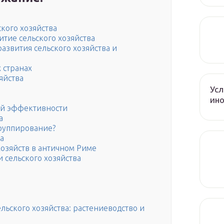
ского хозяйства
тие сельского хозяйства
звития сельского хозяйства и
 странах
яйства
Усл
ин
ой эффективности
а
группирование?
а
озяйств в античном Риме
 сельского хозяйства
льского хозяйства: растениеводство и