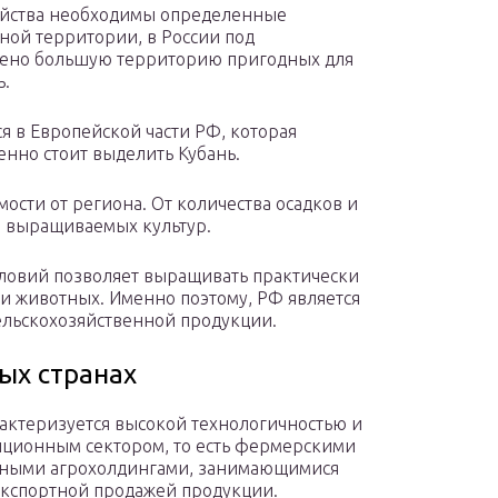
зяйства необходимы определенные
ой территории, в России под
лено большую территорию пригодных для
ь.
я в Европейской части РФ, которая
енно стоит выделить Кубань.
ости от региона. От количества осадков и
п выращиваемых культур.
ловий позволяет выращивать практически
 и животных. Именно поэтому, РФ является
ельскохозяйственной продукции.
тых странах
рактеризуется высокой технологичностью и
иционным сектором, то есть фермерскими
упными агрохолдингами, занимающимися
экспортной продажей продукции.