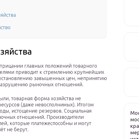
зяйства
йство
озяйства
трицании главных положений товарного
телями приводит к стремлению крупнейших
т установлению завышенных цен, непринятию
, разрушению рыночных отношений.
ли, товарная форма хозяйства не
есурсов (даже невосполнимых). Итогом
оды, истощение резервов. Социальная
Мос
ночных отношений. Производители
мос
лей, которые платежеспособны и могут
кра
ёт не берут.
мер
ист