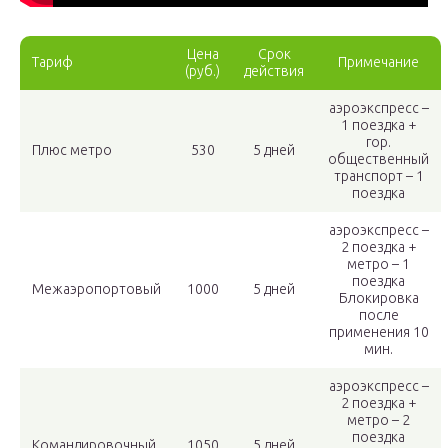
Цена
Срок
Тариф
Примечание
(руб.)
действия
аэроэкспресс –
1 поездка +
гор.
Плюс метро
530
5 дней
общественный
транспорт – 1
поездка
аэроэкспресс –
2 поездка +
метро – 1
поездка
Межаэропортовый
1000
5 дней
Блокировка
после
применения 10
мин.
аэроэкспресс –
2 поездка +
метро – 2
поездка
Командировочный
1050
5 дней