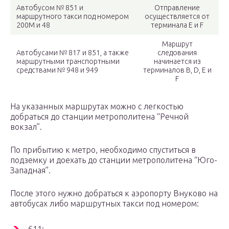
Автобусом № 851 и
Отправление
маршрутного такси под номером
осуществляется от
200М и 48
терминала E и F
Маршрут
Автобусами № 817 и 851, а также
следования
маршрутными транспортными
начинается из
средствами № 948 и 949
терминалов B, D, E и
F
На указанных маршрутах можно с легкостью
добраться до станции метрополитена “Речной
вокзал”.
По прибытию к метро, необходимо спуститься в
подземку и доехать до станции метрополитена “Юго-
Западная”.
После этого нужно добраться к аэропорту Внуково на
автобусах либо маршрутных такси под номером: