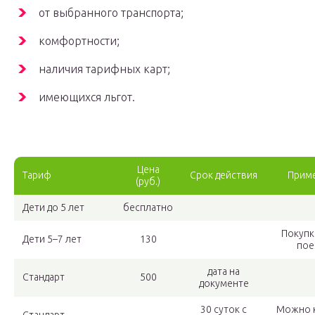
от выбранного транспорта;
комфортности;
наличия тарифных карт;
имеющихся льгот.
Цена
Тариф
Срок действия
Прим
(руб.)
Дети до 5 лет
бесплатно
Покупк
Дети 5–7 лет
130
пое
дата на
Стандарт
500
документе
30 суток с
Можно к