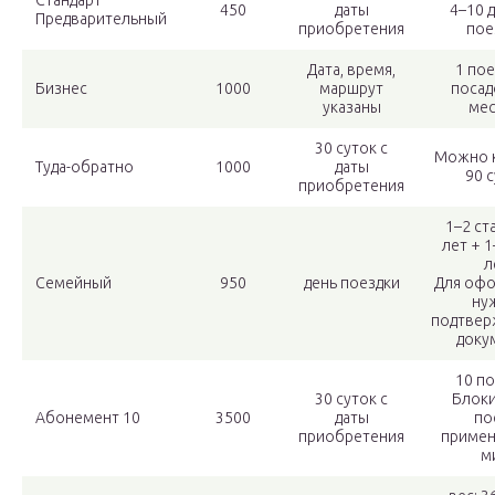
Стандарт
450
даты
4–10 
Предварительный
приобретения
пое
Дата, время,
1 пое
Бизнес
1000
маршрут
поса
указаны
ме
30 суток с
Можно к
Туда-обратно
1000
даты
90 
приобретения
1–2 ст
лет + 1
л
Семейный
950
день поездки
Для оф
ну
подтве
доку
10 п
30 суток с
Блок
Абонемент 10
3500
даты
по
приобретения
примен
м