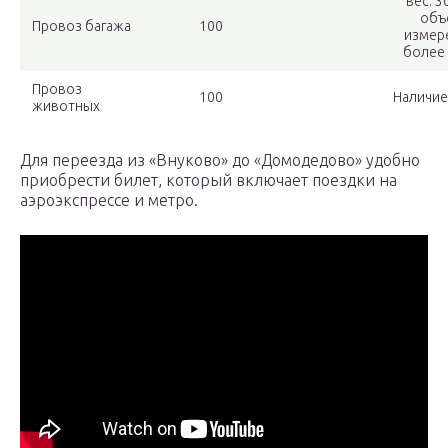
вес: 3
объ
Провоз багажа
100
измер
более 
Провоз
100
Наличие
животных
Для переезда из «Внуково» до «Домодедово» удобно
приобрести билет, который включает поездки на
аэроэкспрессе и метро.