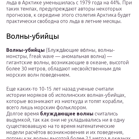
льда в Арктике уменьшилась с 1979 года на 44%. При
таких темпах, предупреждают авторы некоторых
прогнозов, к середине этого столетия Арктика будет
практически свободна ото льда в летние месяцы.
Волны-убийцы
Волны-убийцы
(Блужда́ющие во́лны, волны-
монстры, freak wave — аномальная волна) —
гигантские волны, возникающие в океане, высотой
более 30 метров, обладают несвойственным для
морских волн поведением.
Еще каких-то 10-15 лет назад ученые считали
истории моряков об исполинских волнах-убийцах,
которые возникают из ниоткуда и топят корабли,
всего лишь морским фольклором.
Долгое время
блуждающие волны
считались
выдумкой, так как они не укладывались ни в одну
существовавшую на то время математические
модели расчётов возникновения и их поведения,
потому как волны высотой более 21 метра в океанах