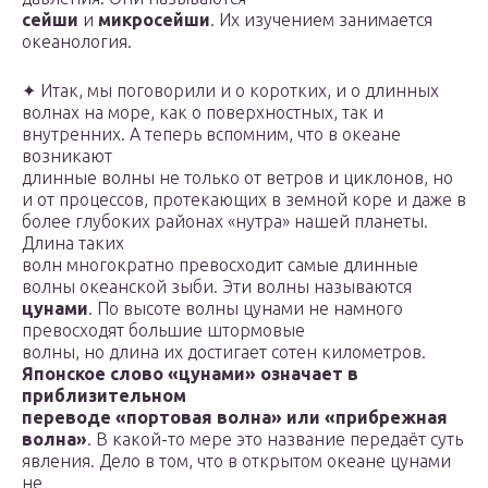
сейши
и
микросейши
. Их изучением занимается
океанология.
✦ Итак, мы поговорили и о коротких, и о длинных
волнах на море, как о поверхностных, так и
внутренних. А теперь вспомним, что в океане
возникают
длинные волны не только от ветров и циклонов, но
и от процессов, протекающих в земной коре и даже в
более глубоких районах «нутра» нашей планеты.
Длина таких
волн многократно превосходит самые длинные
волны океанской зыби. Эти волны называются
цунами
. По высоте волны цунами не намного
превосходят большие штормовые
волны, но длина их достигает сотен километров.
Японское слово «цунами» означает в
приблизительном
переводе «портовая волна» или «прибрежная
волна»
. В какой-то мере это название передаёт суть
явления. Дело в том, что в открытом океане цунами
не