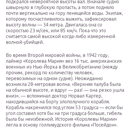
подкрался невероятной высоты вал. Вначале судно
швырнуло в глубокую пропасть, а потом подняло
почти вертикально на гору пенящейся воды. Экипаж,
которому посчастливилось выжить, зафиксировал
высоту волны — 34 метра. Двигалась она со
скоростью 23 м/сек, или 85 км/ч. Пока что это
считается самой высокой когда-либо измеренной
волной-убийцей.
Во время Второй мировой войны, в 1942 году,
лайнер «Королева Мария» вез 16 тыс. американских
военных из Нью-Йорка в Великобританию (между
прочим, рекорд по количеству человек,
перевозимых на одном судне). Неожиданно
возникла 28-метровая волна. «Верхняя палуба была
на обычной высоте, и вдруг — раз! — она резко ушла
вниз», — вспоминал доктор Норвал Картер,
находившийся на борту злополучного корабля.
Корабль накренился под углом 53 градуса — если бы
угол составил хотя бы на три градуса больше, гибель
была бы неизбежной. История «Королевы Марии»
легла в основу голливудского фильма «Посейдон».