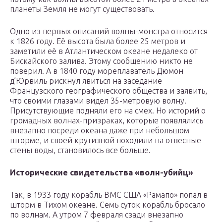
планеты Земля не могут существовать.
Одно из первых описаний волны-монстра относится
к 1826 году. Её высота была более 25 метров и
заметили её в Атлантическом океане недалеко от
Бискайского залива. Этому сообщению никто не
поверил. А в 1840 году мореплаватель Дюмон
д’Юрвиль рискнул явиться на заседание
Французского географического общества и заявить,
что своими глазами видел 35-метровую волну.
Присутствующие подняли его на смех. Но историй о
громадных волнах-призраках, которые появлялись
внезапно посреди океана даже при небольшом
шторме, и своей крутизной походили на отвесные
стены воды, становилось все больше.
Исторические свидетельства «волн-убийц»
Так, в 1933 году корабль ВМС США «Рамапо» попал в
шторм в Тихом океане. Семь суток корабль бросало
по волнам. А утром 7 февраля сзади внезапно