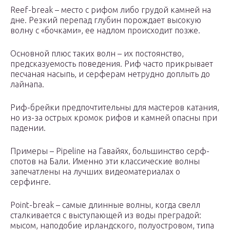
Reef-break – место с рифом либо грудой камней на
дне. Резкий перепад глубин порождает высокую
волну с «бочками», ее надлом происходит позже.
Основной плюс таких волн – их постоянство,
предсказуемость поведения. Риф часто прикрывает
песчаная насыпь, и серферам нетрудно доплыть до
лайнапа.
Риф-брейки предпочтительны для мастеров катания,
но из-за острых кромок рифов и камней опасны при
падении.
Примеры – Pipeline на Гавайях, большинство серф-
спотов на Бали. Именно эти классические волны
запечатлены на лучших видеоматериалах о
серфинге.
Point-break – самые длинные волны, когда свелл
сталкивается с выступающей из воды преградой:
мысом, наподобие ирландского, полуостровом, типа