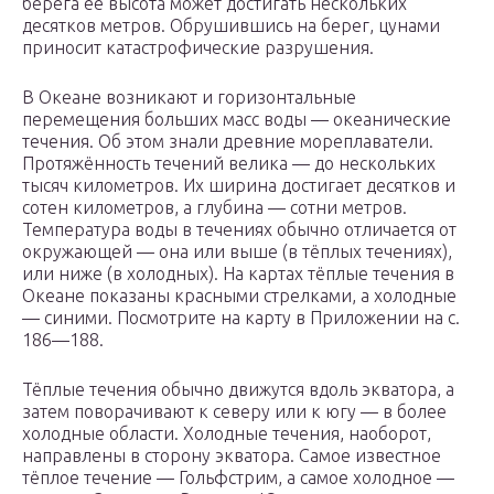
берега её высота может достигать нескольких
десятков метров. Обрушившись на берег, цунами
приносит катастрофические разрушения.
В Океане возникают и горизонтальные
перемещения больших масс воды — океанические
течения. Об этом знали древние мореплаватели.
Протяжённость течений велика — до нескольких
тысяч километров. Их ширина достигает десятков и
сотен километров, а глубина — сотни метров.
Температура воды в течениях обычно отличается от
окружающей — она или выше (в тёплых течениях),
или ниже (в холодных). На картах тёплые течения в
Океане показаны красными стрелками, а холодные
— синими. Посмотрите на карту в Приложении на с.
186—188.
Тёплые течения обычно движутся вдоль экватора, а
затем поворачивают к северу или к югу — в более
холодные области. Холодные течения, наоборот,
направлены в сторону экватора. Самое известное
тёплое течение — Гольфстрим, а самое холодное —