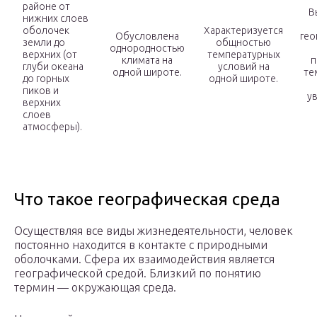
районе от
В
нижних слоев
оболочек
Характеризуется
Обусловлена
гео
земли до
общностью
однородностью
верхних (от
температурных
климата на
п
глуби океана
условий на
одной широте.
те
до горных
одной широте.
пиков и
у
верхних
слоев
атмосферы).
Что такое географическая среда
Осуществляя все виды жизнедеятельности, человек
постоянно находится в контакте с природными
оболочками. Сфера их взаимодействия является
географической средой. Близкий по понятию
термин — окружающая среда.