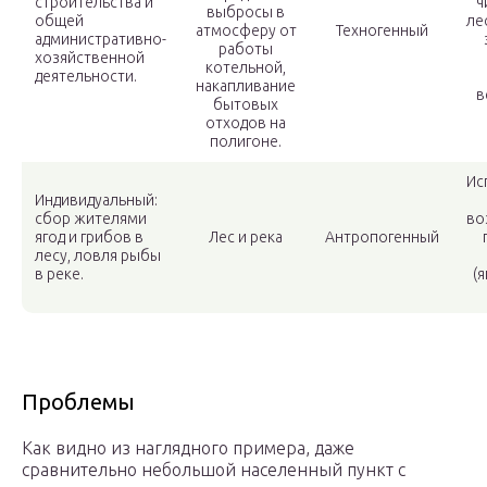
строительства и
ч
выбросы в
общей
ле
атмосферу от
Техногенный
административно-
работы
хозяйственной
котельной,
деятельности.
накапливание
в
бытовых
отходов на
полигоне.
Ис
Индивидуальный:
сбор жителями
во
ягод и грибов в
Лес и река
Антропогенный
лесу, ловля рыбы
в реке.
(я
Проблемы
Как видно из наглядного примера, даже
сравнительно небольшой населенный пункт с