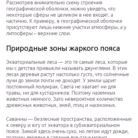
Рассмотрев внимательно схему строения
географической оболочки, можно увидеть, что
некоторые сферы не целиком в нее входят, а
частично. К примеру, в географической оболочке
присутствуют лишь нижние участки атмосферы, а у
литосферы – верхние слои.
Природные зоны жаркого пояса
Экваториальные леса — это те самые леса, которые
мы с детства привыкли называть джунглями. В этих
лесах деревья растут настолько густо, что солнечные
лучи до земли почти не доходят. У земли царит
постоянный полумрак. Света не хватает ни для
травы, ни для кустарников. Поэтому наземных
животных немного. Зато невероятное количество
древесных животных, змей, птиц и насекомых.
Саванны — безлесные пространства, расположенные
к северу и югу от экватора в субэкваториальном
поясе. Зимой здесь очень сухо, но летом идут дожди,
поэтому деревья в саванне все-таки можно