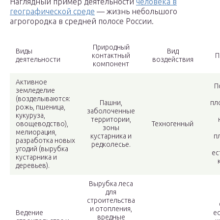
Наглядный пример деятельности
человека в
географической среде
— жизнь небольшого
агрогородка в средней полосе России.
Природный
Виды
Вид
контактный
П
деятельности
воздействия
компонент
Активное
П
земледелие
(возделываются:
Пашни,
пл
рожь, пшеница,
заболоченные
кукуруза,
территории,
овощеводство),
Техногенный
зоны
мелиорация,
кустарника и
п
разработка новых
редколесье.
угодий (вырубка
ес
кустарника и
деревьев).
Вырубка леса
для
строительства
и отопления,
Ведение
е
вредные