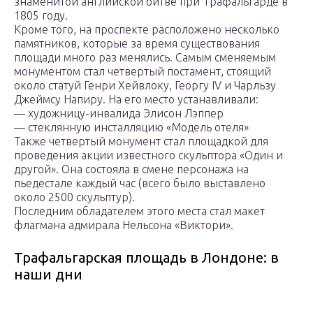
знаменитой английской битве при Трафальгарде в
1805 году.
Кроме того, на проспекте расположено несколько
памятников, которые за время существования
площади много раз менялись. Самым сменяемым
монументом стал четвертый постамент, стоящий
около статуй Генри Хейвлоку, Георгу IV и Чарльзу
Джеймсу Напиру. На его место устанавливали:
— художницу-инвалида Элисон Лэппер
— стеклянную инсталляцию «Модель отеля»
Также четвертый монумент стал площадкой для
проведения акции известного скульптора «Один и
другой». Она состояла в смене персонажа на
пьедестале каждый час (всего было выставлено
около 2500 скульптур).
Последним обладателем этого места стал макет
флагмана адмирала Нельсона «Виктори».
Трафальгарская площадь в Лондоне: в
наши дни