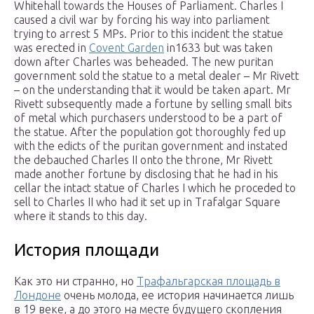
Whitehall towards the Houses of Parliament. Charles I
caused a civil war by forcing his way into parliament
trying to arrest 5 MPs. Prior to this incident the statue
was erected in
Covent Garden
in1633 but was taken
down after Charles was beheaded. The new puritan
government sold the statue to a metal dealer – Mr Rivett
– on the understanding that it would be taken apart. Mr
Rivett subsequently made a fortune by selling small bits
of metal which purchasers understood to be a part of
the statue. After the population got thoroughly fed up
with the edicts of the puritan government and instated
the debauched Charles II onto the throne, Mr Rivett
made another fortune by disclosing that he had in his
cellar the intact statue of Charles I which he proceded to
sell to Charles II who had it set up in Trafalgar Square
where it stands to this day.
История площади
Как это ни странно, но
Трафальгарская площадь в
Лондоне
очень молода, ее история начинается лишь
в 19 веке, а до этого на месте будущего скопления