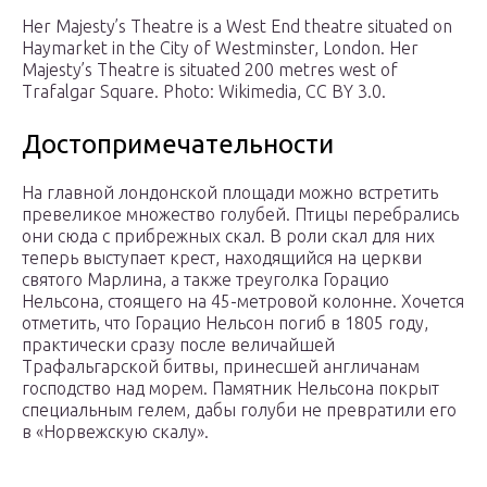
Her Majesty’s Theatre is a West End theatre situated on
Haymarket in the City of Westminster, London. Her
Majesty’s Theatre is situated 200 metres west of
Trafalgar Square. Photo: Wikimedia, CC BY 3.0.
Достопримечательности
На главной лондонской площади можно встретить
превеликое множество голубей. Птицы перебрались
они сюда с прибрежных скал. В роли скал для них
теперь выступает крест, находящийся на церкви
святого Марлина, а также треуголка Горацио
Нельсона, стоящего на 45-метровой колонне. Хочется
отметить, что Горацио Нельсон погиб в 1805 году,
практически сразу после величайшей
Трафальгарской битвы, принесшей англичанам
господство над морем. Памятник Нельсона покрыт
специальным гелем, дабы голуби не превратили его
в «Норвежскую скалу».