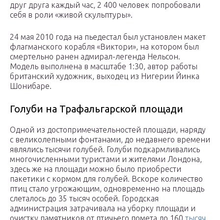
друг друга каждый час, 2 400 человек попробовали
себя в роли «живой скульптуры».
24 мая 2010 года на пьедестал был установлен макет
флагманского корабля «Виктори», на котором был
смертельно ранен адмирал-легенда Нельсон.
Модель выполнена в масштабе 1:30, автор работы
британский художник, выходец из Нигерии Йинка
Шонибаре.
Голуби на Трафальгарской площади
Одной из достопримечательностей площади, наряду
с великолепными фонтанами, до недавнего времени
являлись тысячи голубей. Голуби подкармливались
многочисленными туристами и жителями Лондона,
здесь же на площади можно было приобрести
пакетики с кормом для голубей. Вскоре количество
птиц стало угрожающим, одновременно на площадь
слеталось до 35 тысяч особей. Городская
администрация затрачивала на уборку площади и
очистку памятников от птичьего помета до 160
тысяч