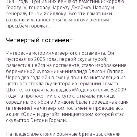
1841 году. Три из них венчают памятники: королю
Георгу IV, генералу Чарльзу Джеймсу Напиру и
генералу Генри Хейвлоку. Все эти памятники
созданы и установлены по многочисленным
просьбам горожан.
Четвертый постамент
Интересна история четвертого постамента. Он
пустовал до 2005 года, первой скульптурой,
разместившейся на постаменте, стало изображение
беременной художницы-инвалида Элисон Лэппер.
Через два года ей на смену пришла инсталляция из
цветного стекла скульптора из Германии Томаса
Шютте, которая называдась «Модель отеля». В 2009
году на протяжении ста суток, с начала июля до
середины октября в Лондоне была проведена акция
(в течение) на четвертом постаменте проводилась
акция «Один и другой», инициатором которой стал
скульптор Энтони Гормли.
На пьедестале стояли обычные британцы, сменяя