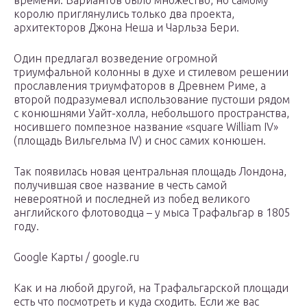
времени. Вариантов было множество, но самому
королю приглянулись только два проекта,
архитекторов Джона Неша и Чарльза Бери.
Один предлагал возведение огромной
триумфальной колонны в духе и стилевом решении
прославления триумфаторов в Древнем Риме, а
второй подразумевал использование пустоши рядом
с конюшнями Уайт-холла, небольшого пространства,
носившего помпезное название «square William IV»
(площадь Вильгельма IV) и снос самих конюшен.
Так появилась новая центральная площадь Лондона,
получившая свое название в честь самой
невероятной и последней из побед великого
английского флотоводца – у мыса Трафальгар в 1805
году.
Google Карты / google.ru
Как и на любой другой, на Трафальгарской площади
есть что посмотреть и куда сходить. Если же вас