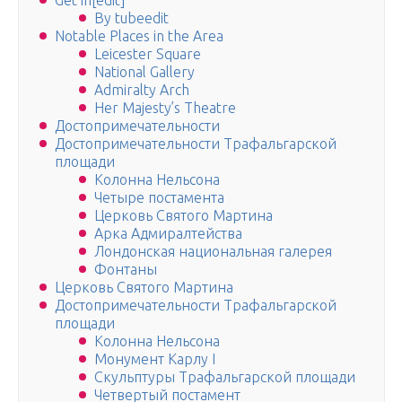
Get in[edit]
By tubeedit
Notable Places in the Area
Leicester Square
National Gallery
Admiralty Arch
Her Majesty’s Theatre
Достопримечательности
Достопримечательности Трафальгарской
площади
Колонна Нельсона
Четыре постамента
Церковь Святого Мартина
Арка Адмиралтейства
Лондонская национальная галерея
Фонтаны
Церковь Святого Мартина
Достопримечательности Трафальгарской
площади
Колонна Нельсона
Монумент Карлу I
Скульптуры Трафальгарской площади
Четвертый постамент