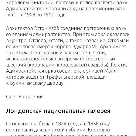
королевы Виктории, поэтому и велел возвести арку
Адмиралтейства. Строили арку на протяжении пяти
лет — с 1908 по 1912 годы.
Архитектор Эстон Уэбб соединил построенную арку
со зданием адмиралтейства. При этом арка оказалась
в центре. Отсюда, кстати, и такое название. Открыли
ее уже после смерти короля Эдуарда VII. Арка имеет
три входа. Центральный закрыт решеткой,
использовался только во время торжественных
шествий (коронации, королевской свадьбы). Кстати,
Адмиралтейская арка соединена с улицей Мэлл,
которая ведет от Трафальгарской площади
к Букингемскому дворцу.
Олег Борисевич
Лондонская национальная галерея
Основана она была в 1824 году, а в 1838 году
ее открыли для широкой публики. Ежегодно
галерею посещают более шести миллионов человек.