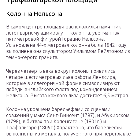
Колонна Нельсона
В самом центре площади расположился памятник
легендарному адмиралу — колонна, увенчанная
пятиметровой фигурой Горацио Нельсона.
Установлена 44-х метровая колонна была 1842 году,
выполнена она скульптором Уильямом Рейлтоном из
темно-серого гранита.
Через четверть века вокруг колоны появились
четыре шестиметровых льва работы Лендсира,
которые в аллегоричной форме символизируют
победы английского флота под командованием
Нельсона. Высота каждого льва достигает 6,5 метров.
Колонна украшена барельефами со сценами
сражений у мыса Сент-Винсент (1797), и Абукирском
(1798), в битвах при Копенгагене (1801г.) и
Трафальгаре (1805г.) Характерно, что барельефы
выполнены из металла, полученного при переплавке