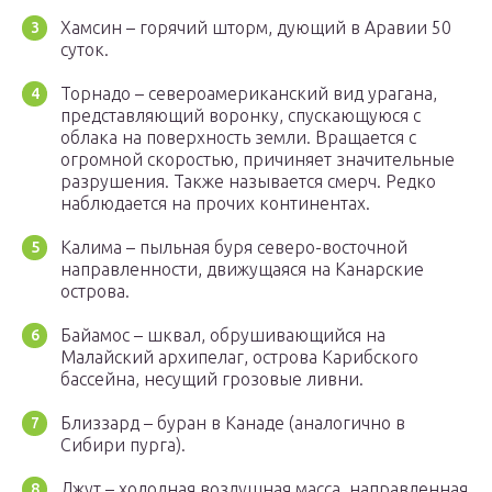
Хамсин – горячий шторм, дующий в Аравии 50
суток.
Торнадо – североамериканский вид урагана,
представляющий воронку, спускающуюся с
облака на поверхность земли. Вращается с
огромной скоростью, причиняет значительные
разрушения. Также называется смерч. Редко
наблюдается на прочих континентах.
Калима – пыльная буря северо-восточной
направленности, движущаяся на Канарские
острова.
Байамос – шквал, обрушивающийся на
Малайский архипелаг, острова Карибского
бассейна, несущий грозовые ливни.
Близзард – буран в Канаде (аналогично в
Сибири пурга).
Джут – холодная воздушная масса, направленная