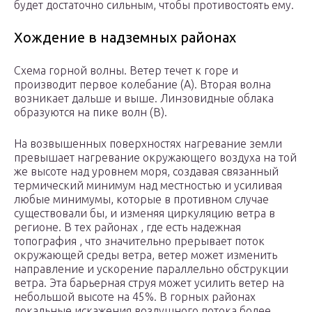
будет достаточно сильным, чтобы противостоять ему.
Хождение в надземных районах
Схема горной волны. Ветер течет к горе и
производит первое колебание (A). Вторая волна
возникает дальше и выше. Линзовидные облака
образуются на пике волн (B).
На возвышенных поверхностях нагревание земли
превышает нагревание окружающего воздуха на той
же высоте над уровнем моря, создавая связанный
термический минимум над местностью и усиливая
любые минимумы, которые в противном случае
существовали бы, и изменяя циркуляцию ветра в
регионе. В тех районах , где есть надежная
топография , что значительно прерывает поток
окружающей среды ветра, ветер может изменить
направление и ускорение параллельно обструкции
ветра. Эта барьерная струя может усилить ветер на
небольшой высоте на 45%. В горных районах
локальные искажения воздушного потока более