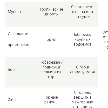
Сезонное от
Тропические
Муссон
океана или
широты
от суши
Сут
Локальные
Побережья
от
Бриз
крупных
и
водоемов
временные
с
Побережья у
подножья
С гор в
Бора
невысоких
сторону моря
гор
С горных
Горные
вершин в
Фён
районы
межгорные
котловины