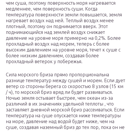
чем суша, поэтому поверхность моря нагревается
медленнее, чем поверхность суши. Когда
температура поверхности земли повышается, земля
нагревает воздух над ней. Теплый воздух менее
плотный, поэтому он поднимается вверх. Этот
поднимающийся над землей воздух снижает
давление на
уровне моря
примерно на 0,2%. Более
прохладный воздух над морем, теперь с более
высоким давлением на уровне моря, течет к суше с
более низким давлением, создавая более
прохладный ветерок у побережья.
Сила морского бриза прямо пропорциональна
разнице температур между сушей и морем. Если дует
ветер со стороны берега со скоростью 8 узлов (15 км
/ ч), то морской бриз вряд ли будет развиваться.
Ночью земля остывает быстрее, чем океан из-за
различий в их значениях удельной теплоты , что
заставляет дневной морской бриз рассеиваться. Если
температура на суше опускается ниже температуры
на море, давление над водой будет ниже, чем на
суше, создавая наземный бриз до тех пор, пока он не