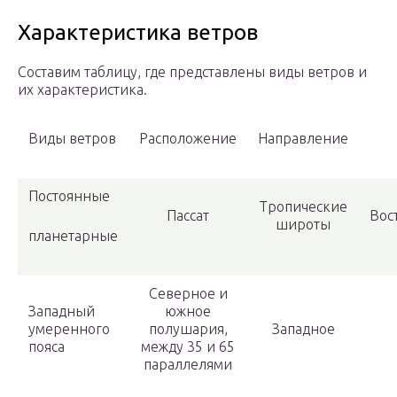
Характеристика ветров
Составим таблицу, где представлены виды ветров и
их характеристика.
Виды ветров
Расположение
Направление
Постоянные
Тропические
Пассат
Вос
широты
планетарные
Северное и
Западный
южное
умеренного
полушария,
Западное
пояса
между 35 и 65
параллелями