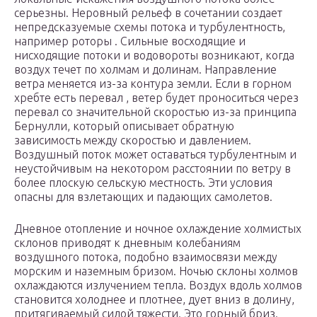
серьезны. Неровный рельеф в сочетании создает
непредсказуемые схемы потока и турбулентность,
например роторы . Сильные восходящие и
нисходящие потоки и водовороты возникают, когда
воздух течет по холмам и долинам. Направление
ветра меняется из-за контура земли. Если в горном
хребте есть перевал , ветер будет проноситься через
перевал со значительной скоростью из-за принципа
Бернулли, который описывает обратную
зависимость между скоростью и давлением.
Воздушный поток может оставаться турбулентным и
неустойчивым на некотором расстоянии по ветру в
более плоскую сельскую местность. Эти условия
опасны для взлетающих и падающих самолетов.
Дневное отопление и ночное охлаждение холмистых
склонов приводят к дневным колебаниям
воздушного потока, подобно взаимосвязи между
морским и наземным бризом. Ночью склоны холмов
охлаждаются излучением тепла. Воздух вдоль холмов
становится холоднее и плотнее, дует вниз в долину,
притягиваемый силой тяжести. Это горный бриз.