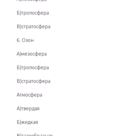
Б)тропосфера
В)стратосфера
6. Озон
А)мезосфера
Б)тропосфера
В)стратосфера
Атмосфера
А)твердая
Б)жидкая
В)газообразная