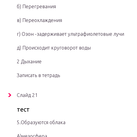
б) Перегревания
в) Переохлаждения
г) Озон -задерживает ультрафиолетовые лучи
д) Происходит круговорот воды
2 Дыхание
Записать в тетрадь
Слайд 21
тест
5.Образуются облака
А)мезосфера