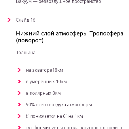
Вакуум — безвоздушное пространство
Слайд 16
Нижний слой атмосферы Тропосфера
(поворот)
Толщина
на экваторе18км
в умеренных 10км
в полярных 8км
90% всего воздуха атмосферы
t° понижается на 6° на 1км
тут формируется погода, круговорот воды в