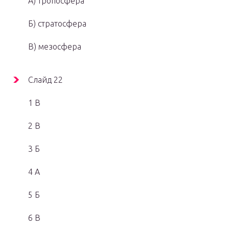
А) тропосфера
Б) стратосфера
В) мезосфера
Слайд 22
1 В
2 В
3 Б
4 А
5 Б
6 В