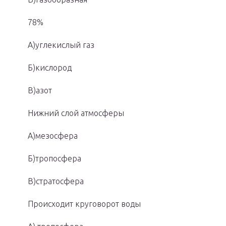
78%
А)углекислый газ
Б)кислород
В)азот
Нижний слой атмосферы
А)мезосфера
Б)тропосфера
В)стратосфера
Происходит круговорот воды