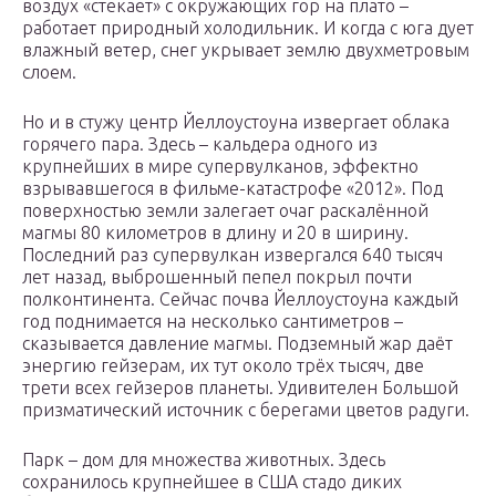
воздух «стекает» с окружающих гор на плато –
работает природный холодильник. И когда с юга дует
влажный ветер, снег укрывает землю двухметровым
слоем.
Но и в стужу центр Йеллоустоуна извергает облака
горячего пара. Здесь – кальдера одного из
крупнейших в мире супервулканов, эффектно
взрывавшегося в фильме-катастрофе «2012». Под
поверхностью земли залегает очаг раскалённой
магмы 80 километров в длину и 20 в ширину.
Последний раз супервулкан извергался 640 тысяч
лет назад, выброшенный пепел покрыл почти
полконтинента. Сейчас почва Йеллоустоуна каждый
год поднимается на несколько сантиметров –
сказывается давление магмы. Подземный жар даёт
энергию гейзерам, их тут около трёх тысяч, две
трети всех гейзеров планеты. Удивителен Большой
призматический источник с берегами цветов радуги.
Парк – дом для множества животных. Здесь
сохранилось крупнейшее в США стадо диких