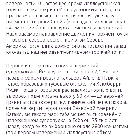
поверхности. В настоящее время Йеллоустонская
горячая точка покрыта Йеллоустонским плато, а в
прошлом она помогла создать восточную часть
низменности реки Снейк (к западу от Йеллоустона)
путём серии больших вулканических извержений.
Наблюдаемое направление движения горячей точки
— восток-северо-восток, при этом Северо-
Американская плита движется в направлении запад-
юго-запад над неподвижным «дном» горячей точки.
Первое из трёх гигантских извержений
супервулкана Йеллоустон произошло 2,1 млн лет
назад и сформировало кальдеру Айленд-Парк, а
также образовало туфовые отложения Хаклберри-
Ридж. Тогда от взрывов распадались горные цепи,
выбросы поднялись на высоту 50 км — до верхней
границы стратосферы; вулканический пепел покрыл
более четверти территории Северной Америки.
Катаклизм такого масштаба может быть сравнён с
извержением супервулкана Тоба ок. 75 тыс. лет
назад, когда было выброшено около 2800 км³ магмы
(при первом извержении Йеллоустона объём