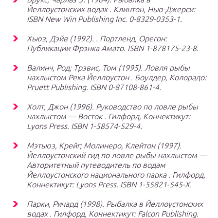
Йеллоустонских водах
. Клинтон, Нью-Джерси:
ISBN
New Win Publishing Inc. 0-8329-0353-1.
Хьюз, Дэйв (1992). . Портленд, Орегон:
Публикации Фрэнка Амато. ISBN 1-878175-23-8.
Валинч, Род; Трэвис, Том (1995).
Ловля рыбы
нахлыстом Река Йеллоустон
. Боулдер, Колорадо:
Pruett Publishing. ISBN 0-87108-861-4.
Холт, Джон (1996).
Руководство по ловле рыбы
нахлыстом — Восток
. Гилфорд, Коннектикут:
Lyons Press. ISBN 1-58574-529-4.
Мэтьюз, Крейг; Молинеро, Клейтон (1997).
Йеллоустонский гид по ловле рыбы нахлыстом —
Авторитетный путеводитель по водам
Йеллоустонского национального парка
. Гилфорд,
Коннектикут: Lyons Press. ISBN 1-55821-545-X.
Парки, Ричард (1998).
Рыбалка в Йеллоустонских
водах
. Гилфорд, Коннектикут: Falcon Publishing.