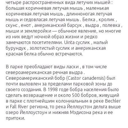
четыре распространенных вида летучих мышей :
большая коричневая летучая мышь , маленькая
коричневая летучая мышь , длинноногая летучая
мышь и седовласая летучая мышь . Белка , кролик ,
скунс , енот , американский барсук , выдра , полевка ,
мыши и землеройки — обычное явление, но многие
из них ведут ночной образ жизни и редко
замечаются посетителями. Uinta суслик , малый
бурундук , золотистый суслик и американская
красная белка обычно встречаются.
В парке преобладают виды
ласки
, в том числе
североамериканская речная выдра .
Североамериканский бобр (Castor canadensis) был
почти выловлен за пределами парковой зоны до
своего создания. В 1998 годе бобра населения было
сделать возвращение и около 500 бобров, живущий
в парке с плотнейшим колониальным в реке Bechler
и Fall River региона, то река Йеллоустон дельта выше
озеро Йеллоустоун и нижняя Мэдисона река и ее
притоки.