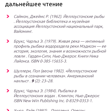
дальнейшее чтение
Саймон, Джеймс Р. (1962).
Йеллоустонские рыбы
. Йеллоустонская библиотека и музейная
ассоциация Йеллоустонский национальный парк,
Вайоминг.
Брукс, Чарльз Э. (1979).
Живая река — интимный
профиль рыбака водораздела реки Мэдисон — ее
история, экология, знания и возможности рыбной
ловли
. Гарден-Сити, Нью-Джерси: Книги Ника
Лайонса. ISBN 0-385-15655-3.
Шуллери, Пол (весна 1982). «Йеллоустонские
рыбы в сознании человека».
Американский
нахлыст
.
9
(2): 23–28.
Брукс, Чарльз Э. (1984).
Рыбалка в
Йеллоустонских водах
. Клинтон, Нью-Джерси:
ISBN
New Win Publishing Inc. 0-8329-0353-1.
Хьюз, Дэйв (1992). . Портленд, Орегон: