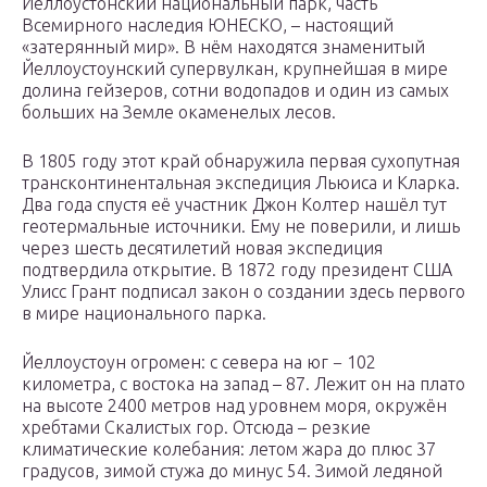
Йеллоустонский национальный парк, часть
Всемирного наследия ЮНЕСКО, – настоящий
«затерянный мир». В нём находятся знаменитый
Йеллоустоунский супервулкан, крупнейшая в мире
долина гейзеров, сотни водопадов и один из самых
больших на Земле окаменелых лесов.
В 1805 году этот край обнаружила первая сухопутная
трансконтинентальная экспедиция Льюиса и Кларка.
Два года спустя её участник Джон Колтер нашёл тут
геотермальные источники. Ему не поверили, и лишь
через шесть десятилетий новая экспедиция
подтвердила открытие. В 1872 году президент США
Улисс Грант подписал закон о создании здесь первого
в мире национального парка.
Йеллоустоун огромен: с севера на юг − 102
километра, с востока на запад – 87. Лежит он на плато
на высоте 2400 метров над уровнем моря, окружён
хребтами Скалистых гор. Отсюда – резкие
климатические колебания: летом жара до плюс 37
градусов, зимой стужа до минус 54. Зимой ледяной