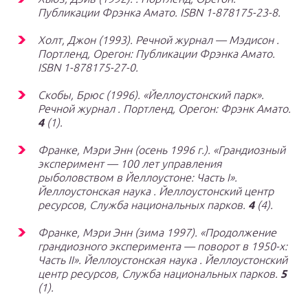
Публикации Фрэнка Амато. ISBN 1-878175-23-8.
Холт, Джон (1993).
Речной журнал — Мэдисон
.
Портленд, Орегон: Публикации Фрэнка Амато.
ISBN 1-878175-27-0.
Скобы, Брюс (1996). «Йеллоустонский парк».
Речной журнал
. Портленд, Орегон: Фрэнк Амато.
4
(1).
Франке, Мэри Энн (осень 1996 г.). «Грандиозный
эксперимент — 100 лет управления
рыболовством в Йеллоустоне: Часть I».
Йеллоустонская наука
. Йеллоустонский центр
ресурсов, Служба национальных парков.
4
(4).
Франке, Мэри Энн (зима 1997). «Продолжение
грандиозного эксперимента — поворот в 1950-х:
Часть II».
Йеллоустонская наука
. Йеллоустонский
центр ресурсов, Служба национальных парков.
5
(1).