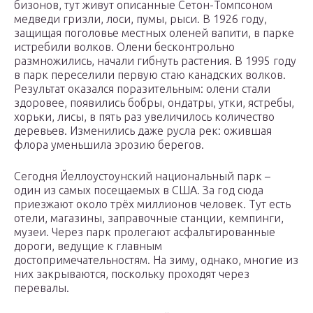
бизонов, тут живут описанные Сетон-Томпсоном
медведи гризли, лоси, пумы, рыси. В 1926 году,
защищая поголовье местных оленей вапити, в парке
истребили волков. Олени бесконтрольно
размножились, начали гибнуть растения. В 1995 году
в парк переселили первую стаю канадских волков.
Результат оказался поразительным: олени стали
здоровее, появились бобры, ондатры, утки, ястребы,
хорьки, лисы, в пять раз увеличилось количество
деревьев. Изменились даже русла рек: ожившая
флора уменьшила эрозию берегов.
Сегодня Йеллоустоунский национальный парк –
один из самых посещаемых в США. За год сюда
приезжают около трёх миллионов человек. Тут есть
отели, магазины, заправочные станции, кемпинги,
музеи. Через парк пролегают асфальтированные
дороги, ведущие к главным
достопримечательностям. На зиму, однако, многие из
них закрываются, поскольку проходят через
перевалы.