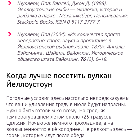
Шуллери, Пол; Варлей, Джон Д. (1998).
Йеллоустонские рыбы — экология, история и
рыбалка в парке
. Механиксбург, Пенсильвания:
Stackpole Books. ISBN 0-8117-2777-7.
Шуллери, Пол (2004). «Их количество просто
невероятно: спорт, наука и пропитание в
Йеллоустонской рыбной ловле, 1870».
Анналы
Вайоминга
. Шайенн, Вайоминг: Историческое
общество штата Вайоминг.
76
(2): 6–18.
Когда лучше посетить вулкан
Йеллоустоун
Погодные условия здесь настолько непредсказуемы,
что ваши удивления граду в июле будут напрасны.
Нужно быть готовым ко всему. Но средняя
температура днём летом около +25 градусов
Цельсия. Ночью же немного прохладнее, а на
возвышенностях ещё холоднее. Не редкость здесь —
грозы, которые идут после обеда.