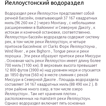
Йеллоустонский водораздел
Водораздел реки Йеллоустон представляет собой
речной бассейн, охватывающий 37 167 квадратных
миль (96 260 км 2 ) через Монтану , с небольшими
расширениями в Вайоминг и Северную Дакоту , к
истокам и конечной остановке, соответственно.
Йеллоустоун бассейн водораздела содержит систему
рек, в том числе реки Йеллоустоун, и четыре
притоков бассейнов: от Clarks Форк Йеллоустоуна ,
Wind River , и рек Bighorn , Tongue реки и реки
порошка . Эти реки образуют притоки реки Миссури
. Основная часть реки Йеллоустон имеет длину более
700 миль (1100 км). В верховьях высота превышает
12 800 футов (3900 м) над уровнем моря и спускается
до 1850 футов (560 м) в месте слияния с рекой
Миссури в Северной Дакоте . Площадь водораздела
составляет 34 167 квадратных миль (88 490 км 2 ). В
этом районе много озер, в том числе озеро
Йеллоустоун . Там нет хранения плотин ,
расположенных на mainstem реки Йеллоустоун.
Однако водораздел включает пять основных