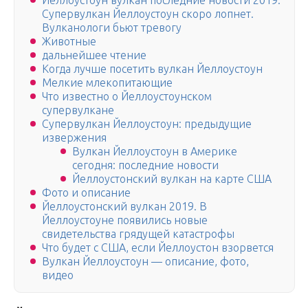
Йеллоустоун вулкан последние новости 2019.
Супервулкан Йеллоустоун скоро лопнет.
Вулканологи бьют тревогу
Животные
дальнейшее чтение
Когда лучше посетить вулкан Йеллоустоун
Мелкие млекопитающие
Что известно о Йеллоустоунском
супервулкане
Супервулкан Йеллоустоун: предыдущие
извержения
Вулкан Йеллоустоун в Америке
сегодня: последние новости
Йеллоустонский вулкан на карте США
Фото и описание
Йеллоустонский вулкан 2019. В
Йеллоустоуне появились новые
свидетельства грядущей катастрофы
Что будет с США, если Йеллоустон взорвется
Вулкан Йеллоустоун — описание, фото,
видео