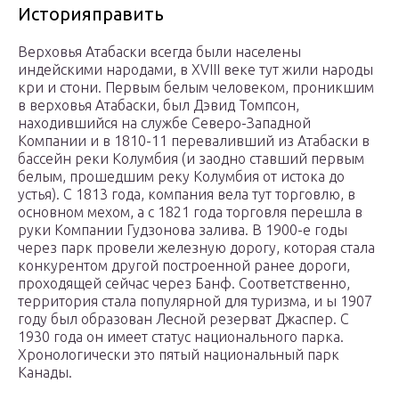
Историяправить
Верховья Атабаски всегда были населены
индейскими народами, в XVIII веке тут жили народы
кри и стони. Первым белым человеком, проникшим
в верховья Атабаски, был Дэвид Томпсон,
находившийся на службе Северо-Западной
Компании и в 1810-11 переваливший из Атабаски в
бассейн реки Колумбия (и заодно ставший первым
белым, прошедшим реку Колумбия от истока до
устья). С 1813 года, компания вела тут торговлю, в
основном мехом, а с 1821 года торговля перешла в
руки Компании Гудзонова залива. В 1900-е годы
через парк провели железную дорогу, которая стала
конкурентом другой построенной ранее дороги,
проходящей сейчас через Банф. Соответственно,
территория стала популярной для туризма, и ы 1907
году был образован Лесной резерват Джаспер. С
1930 года он имеет статус национального парка.
Хронологически это пятый национальный парк
Канады.