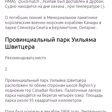
HMAS
Quickmatch
. Экипаж был доставлен в Дурбан.
Судно находится на дне океана , при температуре ( ).
О погибших помнят в Мемориальном памятнике
королевским военно-морским кораблям Канады в
парке Спенсера Смита в Берлингтоне, Онтарио .
Провинциальный парк Уильяма
Швитцера
Рекомендовать место
2
Провинциальный парк Уильяма Швитцера
расположен по обеим сторонам шоссе Bighorn у
подножия гор Canadian Rockies. Палаточные лагеря
парка находятся на берегах четырех озер. Площадь
парка около 93 квадратных километров.
Парк был основан в декабре 1958 года. Деятельность