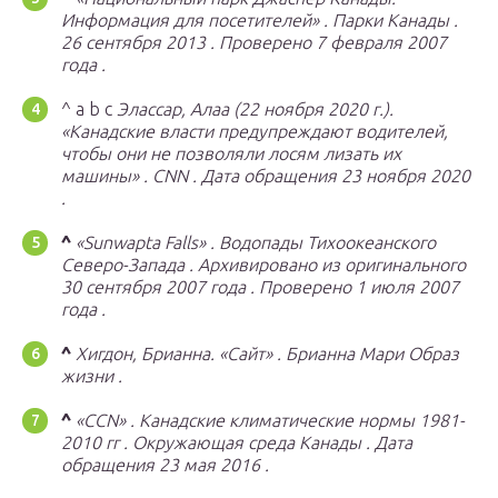
Информация для посетителей»
.
Парки Канады
.
26 сентября 2013
.
Проверено
7 февраля
2007
года
.
^ a b c
Элассар, Алаа (22 ноября 2020 г.).
«Канадские власти предупреждают водителей,
чтобы они не позволяли лосям лизать их
машины»
.
CNN
.
Дата обращения
23 ноября
2020
.
^
«Sunwapta Falls»
.
Водопады Тихоокеанского
Северо-Запада
.
Архивировано из
оригинального
30 сентября 2007 года
.
Проверено
1 июля
2007
года
.
^
Хигдон, Брианна.
«Сайт»
.
Брианна Мари Образ
жизни
.
^
«CCN»
.
Канадские климатические нормы 1981-
2010 гг
.
Окружающая среда Канады
.
Дата
обращения
23 мая
2016
.