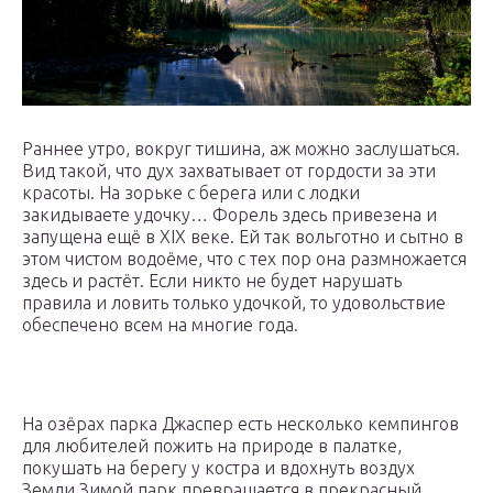
Раннее утро, вокруг тишина, аж можно заслушаться.
Вид такой, что дух захватывает от гордости за эти
красоты. На зорьке с берега или с лодки
закидываете удочку… Форель здесь привезена и
запущена ещё в XIX веке. Ей так вольготно и сытно в
этом чистом водоёме, что с тех пор она размножается
здесь и растёт. Если никто не будет нарушать
правила и ловить только удочкой, то удовольствие
обеспечено всем на многие года.
На озёрах парка Джаспер есть несколько кемпингов
для любителей пожить на природе в палатке,
покушать на берегу у костра и вдохнуть воздух
Земли.Зимой парк превращается в прекрасный