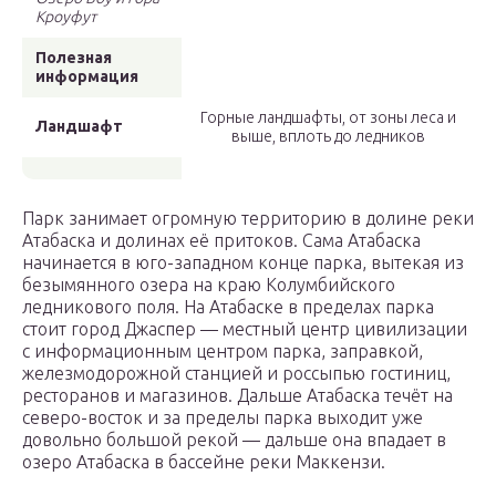
Кроуфут
Полезная
информация
Горные ландшафты, от зоны леса и
Ландшафт
выше, вплоть до ледников
Парк занимает огромную территорию в долине реки
Атабаска и долинах её притоков. Сама Атабаска
начинается в юго-западном конце парка, вытекая из
безымянного озера на краю Колумбийского
ледникового поля. На Атабаске в пределах парка
стоит город Джаспер — местный центр цивилизации
с информационным центром парка, заправкой,
железмодорожной станцией и россыпью гостиниц,
ресторанов и магазинов. Дальше Атабаска течёт на
северо-восток и за пределы парка выходит уже
довольно большой рекой — дальше она впадает в
озеро Атабаска в бассейне реки Маккензи.