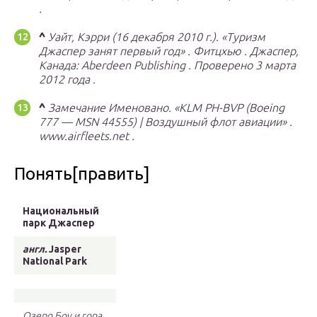
.
^
Уайт, Кэрри (16 декабря 2010 г.).
«Туризм
Джаспер занят первый год»
.
Фитцхью
.
Джаспер,
Канада: Aberdeen Publishing
.
Проверено
3 марта
2012 года
.
^
Замечание Именовано.
«KLM PH-BVP (Boeing
777 — MSN 44555) | Воздушный флот авиации»
.
www.airfleets.net
.
Понять[править]
Национальный
парк Джаспер
англ.
Jasper
National Park
Озеро Боу и гора