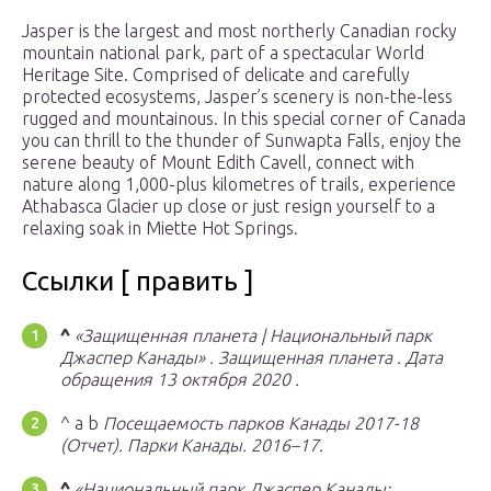
Jasper is the largest and most northerly Canadian rocky
mountain national park, part of a spectacular World
Heritage Site. Comprised of delicate and carefully
protected ecosystems, Jasper’s scenery is non-the-less
rugged and mountainous. In this special corner of Canada
you can thrill to the thunder of Sunwapta Falls, enjoy the
serene beauty of Mount Edith Cavell, connect with
nature along 1,000-plus kilometres of trails, experience
Athabasca Glacier up close or just resign yourself to a
relaxing soak in Miette Hot Springs.
Ссылки [ править ]
^
«Защищенная планета | Национальный парк
Джаспер Канады» .
Защищенная планета
. Дата
обращения 13 октября 2020 .
^ a b
Посещаемость парков Канады 2017-18
(Отчет).
Парки Канады.
2016–17.
^
«Национальный парк Джаспер Канады: