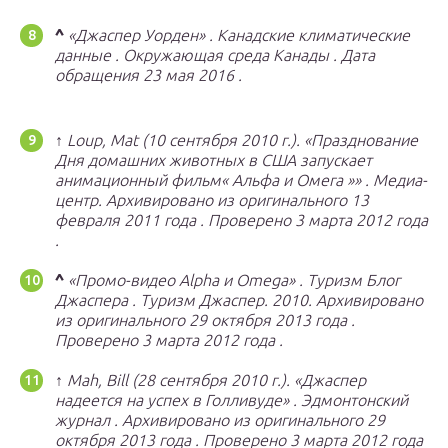
^
«Джаспер Уорден»
.
Канадские климатические
данные
.
Окружающая среда Канады
.
Дата
обращения
23 мая
2016
.
↑
Loup, Mat (10 сентября 2010 г.).
«Празднование
Дня домашних животных в США запускает
анимационный фильм« Альфа и Омега »»
.
Медиа-
центр.
Архивировано из
оригинального
13
февраля 2011 года
.
Проверено
3 марта
2012 года
.
^
«Промо-видео Alpha и Omega»
.
Туризм Блог
Джаспера
.
Туризм Джаспер.
2010. Архивировано
из
оригинального
29 октября 2013 года
.
Проверено
3 марта
2012 года
.
↑
Mah, Bill (28 сентября 2010 г.).
«Джаспер
надеется на успех в Голливуде»
.
Эдмонтонский
журнал
.
Архивировано из
оригинального
29
октября 2013 года
.
Проверено
3 марта
2012 года