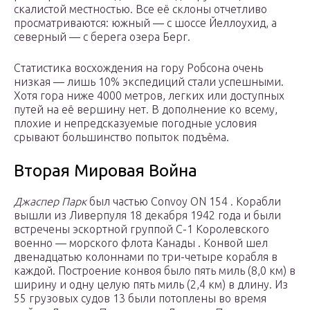
скалистой местностью. Все её склоны отчетливо
просматриваются: южный — с шоссе Йеллоухид, а
северный — с берега озера Берг.
Статистика восхождения на гору Робсона очень
низкая — лишь 10% экспедиций стали успешными.
Хотя гора ниже 4000 метров, легких или доступных
путей на её вершину нет. В дополнение ко всему,
плохие и непредсказуемые погодные условия
срывают большинство попыток подъёма.
Вторая Мировая Война
Джаспер Парк
был частью Convoy ON 154 . Корабли
вышли из Ливерпуля 18 декабря 1942 года и были
встречены
эскортной
группой C-1 Королевского
военно —
морского флота Канады
. Конвой шел
двенадцатью колоннами по три-четыре корабля в
каждой. Построение конвоя было пять миль (8,0 км) в
ширину и одну целую пять миль (2,4 км) в длину. Из
55 грузовых судов 13 были потоплены во время