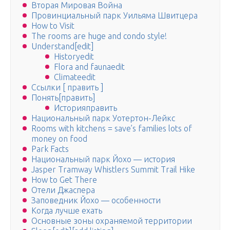
Вторая Мировая Война
Провинциальный парк Уильяма Швитцера
How to Visit
The rooms are huge and condo style!
Understand[edit]
Historyedit
Flora and faunaedit
Climateedit
Ссылки [ править ]
Понять[править]
Историяправить
Национальный парк Уотертон-Лейкс
Rooms with kitchens = save’s families lots of
money on food
Park Facts
Национальный парк Йохо — история
Jasper Tramway Whistlers Summit Trail Hike
How to Get There
Отели Джаспера
Заповедник Йохо — особенности
Когда лучше ехать
Основные зоны охраняемой территории