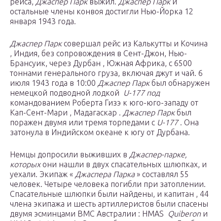
рейса,
Джаспер Парк
выжил.
Джаспер Парк
и
остальные члены конвоя достигли Нью-Йорка 12
января 1943 года.
Джаспер Парк
совершал рейс из Калькутты и Кочина
, Индия, без сопровождения в Сент-Джон, Нью-
Брансуик, через Дурбан , Южная Африка, с 6500
тоннами генерального груза, включая джут и чай. 6
июля 1943 года в 10:00
Джаспер Парк
был обнаружен
немецкой подводной лодкой
U-177 под
командованием Роберта Гизэ к юго-юго-западу от
Кап-Сент-Мари , Мадагаскар .
Джаспер Парк
был
поражен двумя или тремя торпедами с
U-177
. Она
затонула в Индийском океане к югу от Дурбана.
Немцы допросили выживших в
Джаспер-парке,
которых
они нашли в двух спасательных шлюпках, и
уехали. Экипаж «
Джаспера Парка
» составлял 55
человек. Четыре человека погибли при затоплении.
Спасательные шлюпки были найдены, и капитан , 44
члена экипажа и шесть артиллеристов были спасены
двумя эсминцами ВМС Австралии : HMAS
Quiberon
и