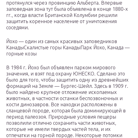
протянулся через провинцию Альберта. Впервые
заповедная зона тут была объявлена в конце 1880-х
гг., когда власти Британской Колумбии решили
защитить коренное население от уничтожения
соседями.
Йохо — один из самых красивых заповедников
Канады
Скалистые горы Канады
Парк Йохо, Канада —
горные козы
В 1984 г. Йохо был объявлен парком мирового
значения, и взят под охрану ЮНЕСКО. Сделано это
было для того, чтобы защитить одну из древнейших
формаций на Земле — Бургес-Шейл. Здесь в 1909 г.
было найдено крупное отложение ископаемых
животных, в частности останки беспозвоночных и
кости динозавров. Все находки расположены в
сланцевой породе, которая была доминирующей в
период палеозоя. Природные условия пещеры
позволили отлично сохранить части животных,
которые не имели твердых частей тела, и их
отпечатки на горной породе. Некоторые потомки