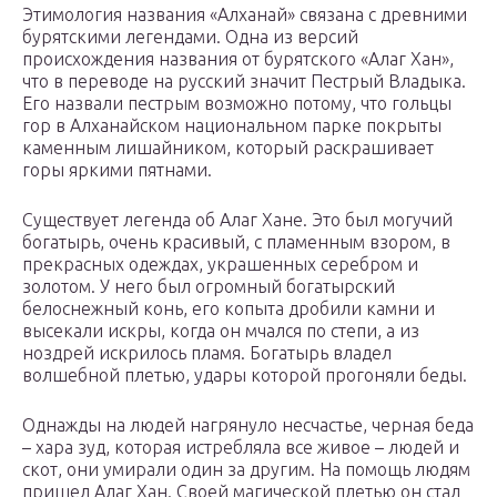
Этимология названия «Алханай» связана с древними
бурятскими легендами. Одна из версий
происхождения названия от бурятского «Алаг Хан»,
что в переводе на русский значит Пестрый Владыка.
Его назвали пестрым возможно потому, что гольцы
гор в Алханайском национальном парке покрыты
каменным лишайником, который раскрашивает
горы яркими пятнами.
Существует легенда об Алаг Хане. Это был могучий
богатырь, очень красивый, с пламенным взором, в
прекрасных одеждах, украшенных серебром и
золотом. У него был огромный богатырский
белоснежный конь, его копыта дробили камни и
высекали искры, когда он мчался по степи, а из
ноздрей искрилось пламя. Богатырь владел
волшебной плетью, удары которой прогоняли беды.
Однажды на людей нагрянуло несчастье, черная беда
– хара зуд, которая истребляла все живое – людей и
скот, они умирали один за другим. На помощь людям
пришел Алаг Хан. Своей магической плетью он стал