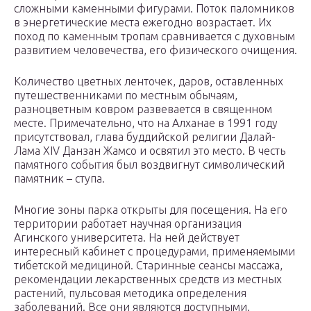
сложными каменными фигурами. Поток паломников
в энергетические места ежегодно возрастает. Их
поход по каменным тропам сравнивается с духовным
развитием человечества, его физического очищения.
Количество цветных ленточек, даров, оставленных
путешественниками по местным обычаям,
разноцветным ковром развевается в священном
месте. Примечательно, что на Алханае в 1991 году
присутствовал, глава буддийской религии Далай-
Лама XIV Данзан Жамсо и освятил это место. В честь
памятного события был воздвигнут символический
памятник – ступа.
Многие зоны парка открыты для посещения. На его
территории работает научная организация
Агинского университета. На ней действует
интересный кабинет с процедурами, применяемыми
тибетской медициной. Старинные сеансы массажа,
рекомендации лекарственных средств из местных
растений, пульсовая методика определения
заболеваний. Все они являются доступными.