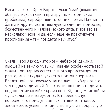
Висячая скала, Храм Ворота, Эхын Умай (помогает
обзавестись детьми и при других материнских
проблемах), серебряный источник, домик Намнанай-
багша и другие истинные чудеса слияния природы,
божественного и человеческого духа. И все это за
несколько часов. И да, если еще не практикуете
простирания – там придется научиться).
Скала Наро Хажод – это храм небесной дакини,
льющей на землю музыку. Главная особенность этой
скалы – обширная естественного происхождения
расщелина, откуда спускается приток энергии из
Вселенной, вот почему многие ламы выбирают это
место для медитаций. У паломников принято делать
подношение хозяйке храма песней, танцем, игрой на
музыкальном инструменте. В народе бытует
поверье, что прислушавшись в тишине и покое,
здесь можно услышать таинственную и прекрасную