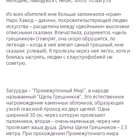
мелодию, льющуюся с небес. Фото m.diary.ru
Из всех обителей мне больше запомнился «храм»
Наро Хажод – дакини, покровительствующей людям
искусства – расщелина между «двойными» высокими
отвесными скалами. Впечатлила, разумеется, «щель
грешников» (говорят, она скоро обрушится, по
легенде – когда в неё влезет самый грешный, мне
сказали: успевай). Я пролезла через неё легко, хотя и
боялась застрять, людям с клаустрофобией не
советую.
Загуурди – “Промежуточный Мир”, в народе
называемый “Щель Грешников”. Это естественное
нагромождение каменных обломков, образующих
узкой сквозной проход из двух щелей. Одна
шириной 30 см, через которую пролезают
паломники, вторая – очень маленькая, через нее
пролезает ваша душа. Длина Щели Грешников – 2,5
метра. При прохождении Промежуточного мира