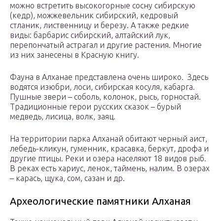
можно встретить высокогорные сосну сибирскую
(кедр), можжевельник сибирский, кедровый
стланик, лиственницу и березу. А также редкие
виды: барбарис сибирский, алтайский лук,
перепончатый астрагал и другие растения. Многие
из них занесены в Красную книгу.
Фауна в Алханае представлена очень широко. Здесь
водятся изюбри, лоси, сибирская косуля, кабарга.
Пушные звери – соболь, колонок, рысь, горностай.
Традиционные герои русских сказок – бурый
медведь, лисица, волк, заяц.
На территории парка Алханай обитают черный аист,
лебедь-кликун, гуменник, красавка, беркут, дрофа и
другие птицы. Реки и озера населяют 18 видов рыб.
В реках есть хариус, ленок, таймень, налим. В озерах
– карась, щука, сом, сазан и др.
Археологические памятники Алханая