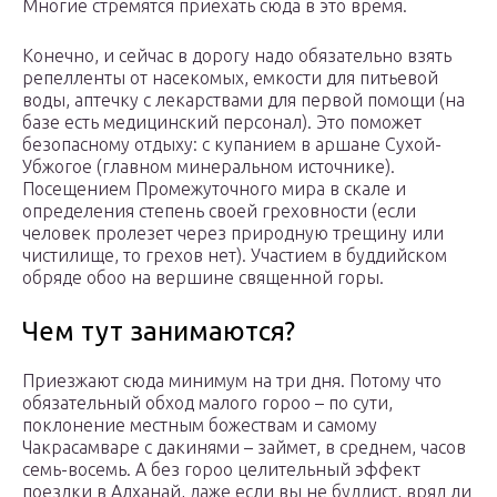
Многие стремятся приехать сюда в это время.
Конечно, и сейчас в дорогу надо обязательно взять
репелленты от насекомых, емкости для питьевой
воды, аптечку с лекарствами для первой помощи (на
базе есть медицинский персонал). Это поможет
безопасному отдыху: с купанием в аршане Сухой-
Убжогое (главном минеральном источнике).
Посещением Промежуточного мира в скале и
определения степень своей греховности (если
человек пролезет через природную трещину или
чистилище, то грехов нет). Участием в буддийском
обряде обоо на вершине священной горы.
Чем тут занимаются?
Приезжают сюда минимум на три дня. Потому что
обязательный обход малого гороо – по сути,
поклонение местным божествам и самому
Чакрасамваре с дакинями – займет, в среднем, часов
семь-восемь. А без гороо целительный эффект
поездки в Алханай, даже если вы не буддист, вряд ли