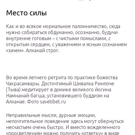
Место силы
Как и во всякое нормальное паломничество, сюда
нужно собираться обдуманно, осознанно, будучи
внутренне готовым – с чистыми помыслами, с
открытым сердцем, с уважением и ясным сознанием
«зачем». Алханай строг.
Во время летнего ретрита по практике божества
Чакрасамвары. Досточтимый Шивалха Ринпоче
(Тыва) медитирует в домике великого йогина
Намнанай-багша, установившего буддизм на
Алханае. Фото savetibet.ru
Неправильные мысли, дурные эмоции,
непочтительное поведение здесь могут обернуться
несчастьем очень быстро. И вместо вожделенного
«просветления» можно получить «ответку» в виде