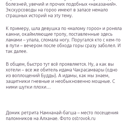
болезней, увечий и прочих подобных «наказаний».
Экскурсоводы на гороо имеют в запасе немало
страшных историй на эту тему.
К примеру, шла девушка по «малому гороо» и роняла
камни, окаймляющие тропу, поставленные здесь
ламами – упала, сломала ногу. Поругался кто с кем-то
в пути – вечером после обхода горы сразу заболел. И
так далее.
В общем, быстро тут всё проявляется. Ну, а как вы
хотели – все же обитель идама Чакрасамвары (одно
из воплощений Будды). А идамы, как мы знаем,
защитники гневные и необыкновенно мощные. С
ними шутки плохи…
Домик ретрита Намнанай-багша – место посещения
паломников на Алханае. Фото ostrovok.ru