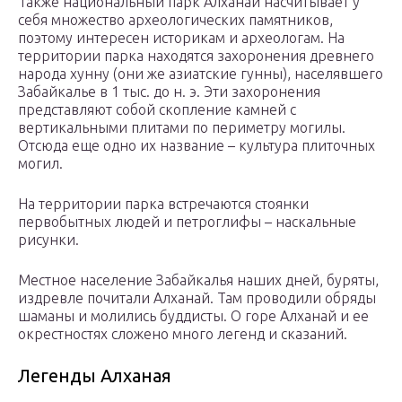
Также национальный парк Алханай насчитывает у
себя множество археологических памятников,
поэтому интересен историкам и археологам. На
территории парка находятся захоронения древнего
народа хунну (они же азиатские гунны), населявшего
Забайкалье в 1 тыс. до н. э. Эти захоронения
представляют собой скопление камней с
вертикальными плитами по периметру могилы.
Отсюда еще одно их название – культура плиточных
могил.
На территории парка встречаются стоянки
первобытных людей и петроглифы – наскальные
рисунки.
Местное население Забайкалья наших дней, буряты,
издревле почитали Алханай. Там проводили обряды
шаманы и молились буддисты. О горе Алханай и ее
окрестностях сложено много легенд и сказаний.
Легенды Алханая