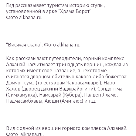
Гид рассказывает туристам историю ступы,
установленной в арке “Храма Ворот”.
Фото alkhana.ru.
“Висячая скала”. Фото alkhana.ru.
Как рассказывают путеводители, горный комплекс
Алханай насчитывает тринадцать вершин, каждая из
которых имеет свое название, а некоторые
считаются дворцом-обителью какого-либо божества:
Дэмчог-сумэ (то есть храм Чакрасамвары), Наро
Хажод (дворец дакини Ваджрайогини), Сэндонгма
(Симхамукха), Намсарай (Кубера), Палден Лхамо,
Падмасамбхавы, Аюши (Амитаюс) и т.д.
Вид с одной из вершин горного комплекса Алханай.
Фото alkhana.ru.