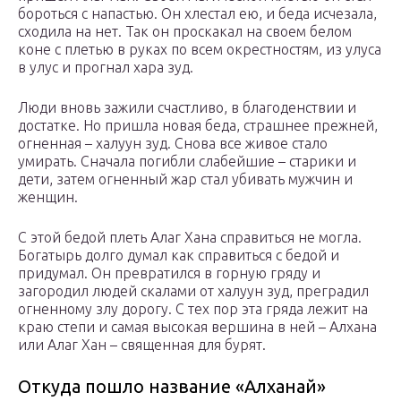
бороться с напастью. Он хлестал ею, и беда исчезала,
сходила на нет. Так он проскакал на своем белом
коне с плетью в руках по всем окрестностям, из улуса
в улус и прогнал хара зуд.
Люди вновь зажили счастливо, в благоденствии и
достатке. Но пришла новая беда, страшнее прежней,
огненная – халуун зуд. Снова все живое стало
умирать. Сначала погибли слабейшие – старики и
дети, затем огненный жар стал убивать мужчин и
женщин.
С этой бедой плеть Алаг Хана справиться не могла.
Богатырь долго думал как справиться с бедой и
придумал. Он превратился в горную гряду и
загородил людей скалами от халуун зуд, преградил
огненному злу дорогу. С тех пор эта гряда лежит на
краю степи и самая высокая вершина в ней – Алхана
или Алаг Хан – священная для бурят.
Откуда пошло название «Алханай»