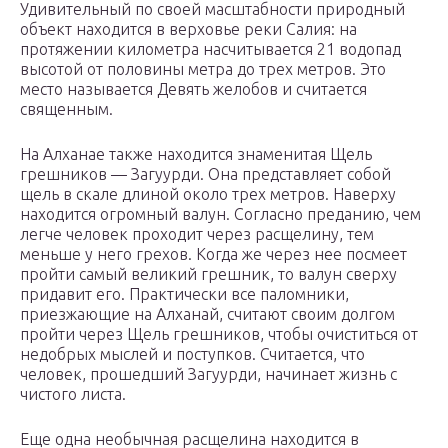
Удивительный по своей масштабности природный
объект находится в верховье реки Салия: на
протяжении километра насчитывается 21 водопад
высотой от половины метра до трех метров. Это
место называется Девять желобов и считается
священным.
На Алханае также находится знаменитая Щель
грешников — Загуурди. Она представляет собой
щель в скале длиной около трех метров. Наверху
находится огромный валун. Согласно преданию, чем
легче человек проходит через расщелину, тем
меньше у него грехов. Когда же через нее посмеет
пройти самый великий грешник, то валун сверху
придавит его. Практически все паломники,
приезжающие на Алханай, считают своим долгом
пройти через Щель грешников, чтобы очиститься от
недобрых мыслей и поступков. Считается, что
человек, прошедший Загуурди, начинает жизнь с
чистого листа.
Еще одна необычная расщелина находится в