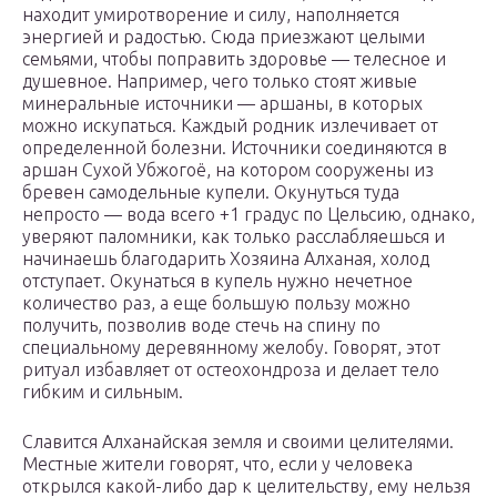
находит умиротворение и силу, наполняется
энергией и радостью. Сюда приезжают целыми
семьями, чтобы поправить здоровье — телесное и
душевное. Например, чего только стоят живые
минеральные источники — аршаны, в которых
можно искупаться. Каждый родник излечивает от
определенной болезни. Источники соединяются в
аршан Сухой Убжогоё, на котором сооружены из
бревен самодельные купели. Окунуться туда
непросто — вода всего +1 градус по Цельсию, однако,
уверяют паломники, как только расслабляешься и
начинаешь благодарить Хозяина Алханая, холод
отступает. Окунаться в купель нужно нечетное
количество раз, а еще большую пользу можно
получить, позволив воде стечь на спину по
специальному деревянному желобу. Говорят, этот
ритуал избавляет от остеохондроза и делает тело
гибким и сильным.
Славится Алханайская земля и своими целителями.
Местные жители говорят, что, если у человека
открылся какой-либо дар к целительству, ему нельзя