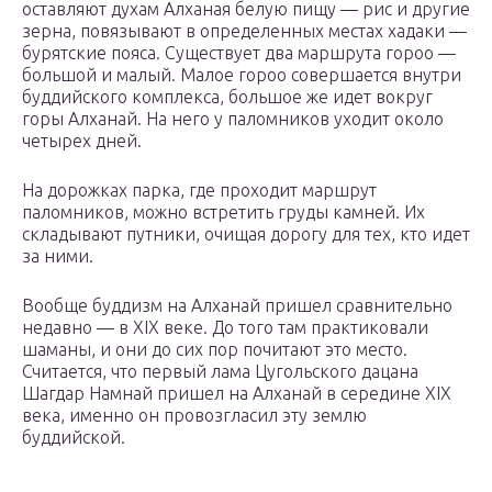
оставляют духам Алханая белую пищу — рис и другие
зерна, повязывают в определенных местах хадаки —
бурятские пояса. Существует два маршрута гороо —
большой и малый. Малое гороо совершается внутри
буддийского комплекса, большое же идет вокруг
горы Алханай. На него у паломников уходит около
четырех дней.
На дорожках парка, где проходит маршрут
паломников, можно встретить груды камней. Их
складывают путники, очищая дорогу для тех, кто идет
за ними.
Вообще буддизм на Алханай пришел сравнительно
недавно — в XIX веке. До того там практиковали
шаманы, и они до сих пор почитают это место.
Считается, что первый лама Цугольского дацана
Шагдар Намнай пришел на Алханай в середине XIX
века, именно он провозгласил эту землю
буддийской.