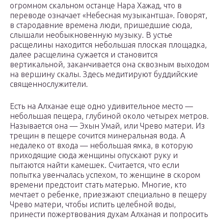
огромном скальном останце Нара Хажад, что в
переводе означает «Небесная музыкантша». Говорят,
в стародавние времена люди, пришедшие сюда,
слышали необыкновенную музыку. В устье
расщелины находится небольшая плоская площадка,
далее расщелина сужается и становится
вертикальной, заканчивается она сквозным выходом
на вершину скалы. Здесь медитируют буддийские
священнослужители.
Есть на Алханае еще одно удивительное место —
небольшая пещера, глубиной около четырех метров.
Называется она — Эхын Умай, или Чрево матери. Из
трещин в пещере сочится минеральная вода. А
недалеко от входа — небольшая ямка, в которую
приходящие сюда женщины опускают руку и
пытаются найти камешек. Считается, что если
попытка увенчалась успехом, то женщине в скором
времени предстоит стать матерью. Многие, кто
мечтает о ребенке, приезжают специально в пещеру
Чрево матери, чтобы испить целебной воды,
принести пожертвования духам Алханая и попросить