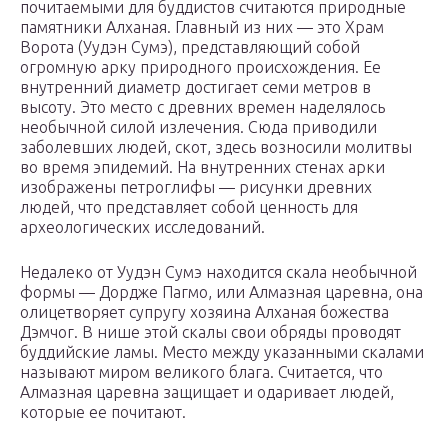
почитаемыми для буддистов считаются природные
памятники Алханая. Главный из них — это Храм
Ворота (Уудэн Сумэ), представляющий собой
огромную арку природного происхождения. Ее
внутренний диаметр достигает семи метров в
высоту. Это место с древних времен наделялось
необычной силой излечения. Сюда приводили
заболевших людей, скот, здесь возносили молитвы
во время эпидемий. На внутренних стенах арки
изображены петроглифы — рисунки древних
людей, что представляет собой ценность для
археологических исследований.
Недалеко от Уудэн Сумэ находится скала необычной
формы — Дордже Пагмо, или Алмазная царевна, она
олицетворяет супругу хозяина Алханая божества
Дэмчог. В нише этой скалы свои обряды проводят
буддийские ламы. Место между указанными скалами
называют миром великого блага. Считается, что
Алмазная царевна защищает и одаривает людей,
которые ее почитают.