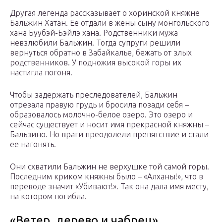
Другая легенда рассказывает о хоринской княжне
Бальжин Хатан. Ее отдали в жены сыну монгольского
хана Буубэй-Бэйлэ хана. Родственники мужа
невзлюбили Бальжин. Тогда супруги решили
вернуться обратно в Забайкалье, бежать от злых
родственников. У подножия высокой горы их
настигла погоня.
Чтобы задержать преследователей, Бальжин
отрезала правую грудь и бросила позади себя –
образовалось молочно-белое озеро. Это озеро и
сейчас существует и носит имя прекрасной княжны –
Бальзино. Но враги преодолели препятствие и стали
ее нагонять.
Они схватили Бальжин не верхушке той самой горы.
Последним криком княжны было – «Алханы!», что в
переводе значит «Убивают!». Так она дала имя месту,
на котором погибла.
«Ветер, дерево и чабрец»