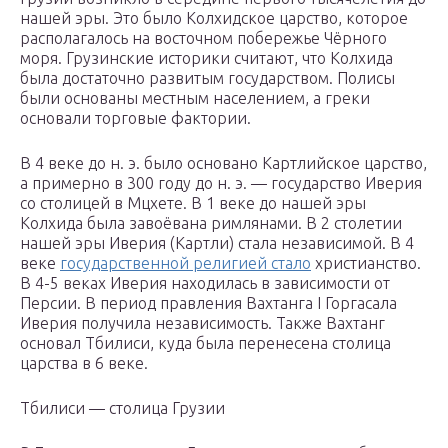
нашей эры. Это было Колхидское царство, которое
располагалось на восточном побережье Чёрного
моря. Грузинские историки считают, что Колхида
была достаточно развитым государством. Полисы
были основаны местным населением, а греки
основали торговые фактории.
В 4 веке до н. э. было основано Картлийское царство,
а примерно в 300 году до н. э. — государство Иверия
со столицей в Мцхете. В 1 веке до нашей эры
Колхида была завоёвана римлянами. В 2 столетии
нашей эры Иверия (Картли) стала независимой. В 4
веке
государственной религией стало
христианство.
В 4-5 веках Иверия находилась в зависимости от
Персии. В период правления Вахтанга I Горгасала
Иверия получила независимость. Также Вахтанг
основал Тбилиси, куда была перенесена столица
царства в 6 веке.
Тбилиси — столица Грузии