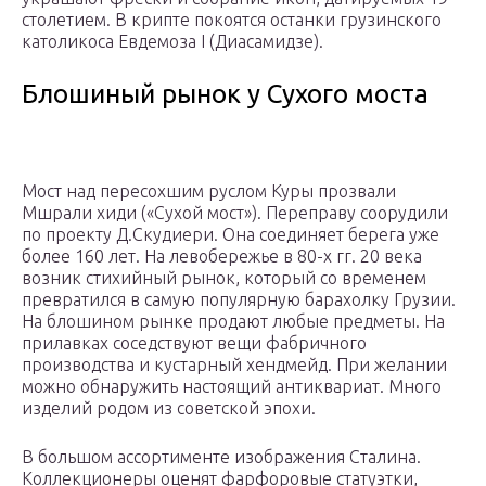
столетием. В крипте покоятся останки грузинского
католикоса Евдемоза I (Диасамидзе).
Блошиный рынок у Сухого моста
Мост над пересохшим руслом Куры прозвали
Мшрали хиди («Сухой мост»). Переправу соорудили
по проекту Д.Скудиери. Она соединяет берега уже
более 160 лет. На левобережье в 80-х гг. 20 века
возник стихийный рынок, который со временем
превратился в самую популярную барахолку Грузии.
На блошином рынке продают любые предметы. На
прилавках соседствуют вещи фабричного
производства и кустарный хендмейд. При желании
можно обнаружить настоящий антиквариат. Много
изделий родом из советской эпохи.
В большом ассортименте изображения Сталина.
Коллекционеры оценят фарфоровые статуэтки,