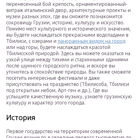
перенесенный бой крепость, орнаментированный-
витраж итальянский двор, архитектурные проекты и
музеи разных эпох, где вы сможете познакомится
сокровищу Грузии, историю, культуру и искусство.
Помимо мест культурного и исторического значения,
вы будете наслаждаться прекрасными водопадами в
Тбилиси, с озерами и
панорамным видом на город
или над горы, будете наслаждаться красотой
Тбилисской природой. Здесь вы можете оказаться на
узкой улице между тихими и старинными зданиями
после шумного городского ритма, и вскоре вы
утонотесь в спокойствие природы. Вы также сможете
посетить интересные фестивали и даже
присутствовать на празднество (Тбилисоба, Тбилиси
под открытым небом, Арт-ген и др.), Где вы
услышите качественную музыку, узнаете грузинскую
культуру и характер этого города.
История
Первое государство на территории современной
Грузии возникло в середине первого тысячелетия до