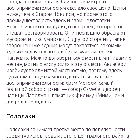
города: относительная близость к метро и
достопримечательностям сделало свое дело. Цены
ниже, чем в Старом Тбилиси, но кроме этого
преимущества есть здесь и свои недостатки.
Неэстетический вид улиц и построек, которые не
спешат реставрировать. Они неспешно обрастают
мусором и тихо умирают. С другой стороны, такие
заброшенные здания могут показаться лакомым
кусочком для тех, кто любит изучать историю
наглядно. Можно договориться с местными гидами о
нестандартных экскурсиях в эту область. Авлабари
изобилует холмистой местностью, поэтому здесь
туристам придется много двигаться. Главные
достопримечательности: храм Метехи, самый
большой собор страны — собор Самеба, дворец
царицы Дареджан, памятник фильму «Мимино» и
дворец президента.
Сололаки
Сололаки занимает третье место по популярности
среди туристов, ведь из этого центрального района