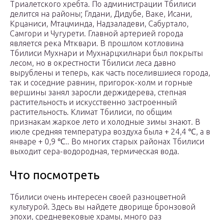
Триалетского хребта. По администрации Тбилиси
делится на районы; Глдани, Дидубе, Ваке, Исани,
Крцаниси, Мтацминда, Надзаладеви, Сабуртало,
Самгори и Чугурети. Главной артерией города
является река Мтквари. В прошлом котловина
Тбилиси Мухнари и Мухнарцхилнари был покрыты
лесом, но в окрестности Тбилиси леса давно
вырублены и теперь, как часть поселившиеся города,
так и соседние равнин, пригорок-холм и горные
вершины занял заросли держидерева, степная
растительность и искусственно застроенный
растительность. Климат Тбилиси, по общим
признакам жаркое лето и холодные зимы знают. В
июле средняя температура воздуха была + 24,4 ℃, а в
январе + 0,9 ℃.. Во многих старых районах Тбилиси
выходит сера-водородная, термическая вода.
Что посмотреть
Тбилиси очень интересен своей разноцветной
культурой. Здесь вы найдете дворище бронзовой
эпохи, средневековые храмы, много раз