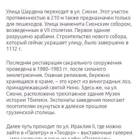
Улица Шардена переходит в ул. Сиони. Этот участок
протяженностью в 210 м также предназначен только
для пешеходов. Улица знаменита Сионским собором,
возведенным в VII столетии. Первое здание
разрушено арабами. Строительство нового собора,
который сейчас украшает улицу, было завершено в
1112 г.
Последняя реставрация сакрального сооружения
проведена в 1980–1983 гг. после сильного
землетрясения. Главная реликвия, бережно
хранящаяся в храме, – это крест из виноградных лоз,
принадлежавший святой Нино. Здесь же, на ул.
Сиони, расположено трехэтажное здание Музея
истории Тбилиси. Экспонаты заведения помогают
посетителям окунуться в далекое прошлое
грузинской столицы.
Далее путь проходит по ул. Ираклия II, где можно
зайти в «Палитру» и «Теодор» – выставочные галереи
– или заглянуть в одно из кафе: «Пастораль»,