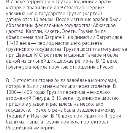
В 7 веке территорию Грузии подчинили арабы,
которые правили ей до 9 столетия. Первые
упоминания о государстве Грузия (Картли)
датируются 10 веком. После изгнания арабов были
образованы феодальные государства: Абхазское
царство, Картли, Кахети, Эрети. Грузия была
объединена при Баграте III из династии Багратидов.
11-12 века — период настоящего расцвета
грузинского государства. Грузия достигла могущества
при Давиде IV Строителе и царице Тамаре и была
одной из сильнейших держав региона. В 12 веке
Грузия установила прочные отношения с Русью.
В 13 столетии страна была завоёвана монголами,
которые были изгнаны только через столетие. В
1386—1403 годах Грузия пережила несколько
вторжений Тимура. В 15 веке грузинское царство
пришло в упадок и распалось на несколько
государств. Позже страна была разделена между
Турцией и Ираном. В 18 веке при Ираклии II турки
были изгнаны, а Грузия приняла протекторат
Российской империи.