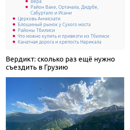
Вера
Район Ваке, Ортачала, Дидубе,
Сабуртало и Исани
Церковь Анчисхати
Блошиный рынок у Сухого моста
Районы Тбилиси
Что можно купить и привезти из Тбилиси
Канатная дорога и крепость Нарикала
Вердикт: сколько раз ещё нужно
съездить в Грузию