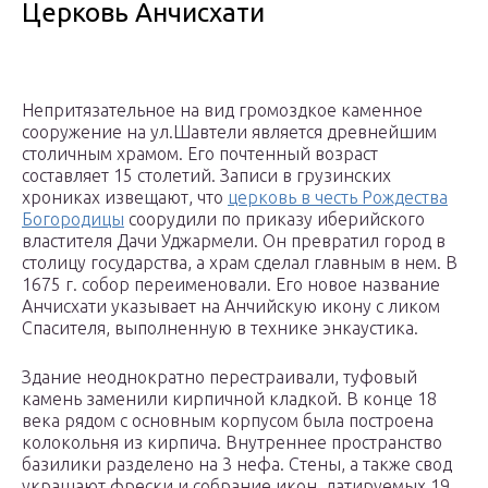
Церковь Анчисхати
Непритязательное на вид громоздкое каменное
сооружение на ул.Шавтели является древнейшим
столичным храмом. Его почтенный возраст
составляет 15 столетий. Записи в грузинских
хрониках извещают, что
церковь в честь Рождества
Богородицы
соорудили по приказу иберийского
властителя Дачи Уджармели. Он превратил город в
столицу государства, а храм сделал главным в нем. В
1675 г. собор переименовали. Его новое название
Анчисхати указывает на Анчийскую икону с ликом
Спасителя, выполненную в технике энкаустика.
Здание неоднократно перестраивали, туфовый
камень заменили кирпичной кладкой. В конце 18
века рядом с основным корпусом была построена
колокольня из кирпича. Внутреннее пространство
базилики разделено на 3 нефа. Стены, а также свод
украшают фрески и собрание икон, датируемых 19