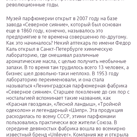
революционные годы.
Музей парфюмерии открыт в 2007 году на базе
завода «Северное сияние», который был основан
еще в 1860 году, конечно, называлось это
предприятие в те времена совершенно по-другому.
Как это начиналось? Некий аптекарь по имени Федор
Каль открыл в Санкт-Петербурге химическую
лабораторию, где смешивал различные
ароматические масла, с целью получить необычные
запахи. В то время там трудилось всего 13 человек, а
бизнес шел довольно-таки неплохо. В 1953 году
лабораторию переименовали, и она стала
называться «Ленинградская парфюмерная фабрика
«Северное сияние». Старшее поколение до сих пор с
ностальгией вспоминает такие названия, как
«Красная гвоздика», «Лесной ландыш», «Тройной
одеколон» и легендарный «Шипр». Эта продукция
расходилась по всему СССР, этими парфюмами
пользовались практически все жители Союза. В
середине девяностых фабрика вошла во всемирно
известный бренд «Unilever». Компания же и открыла