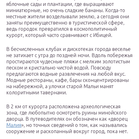
яблочные сады и плантации, где выращивают
миниатюрные, но очень сладкие бананы. Когда-то
местные жители возделывали землю, а сегодня они
заняты преимущественно в туристической сфере,
ведь городок превратился в космополитичный
курорт, который часто сравнивают с Ибицей.
В бесчисленных клубах и дискотеках города веселье
не затихает с утра до поздней ночи. Вдоль побережья
простираются чудесные пляжи с мелким золотистым
песком и кристально чистой водой. Повсюду
предлагаются водные развлечения на любой вкус.
Модные рестораны, кафе, бары сконцентрированы
на набережной, а улочки старой Мальи манят
колоритными тавернами.
В 2 км от курорта расположена археологическая
зона, где любопытно осмотреть руины минойского
дворца. В путеводителях он обозначен как «дворец
Малия
», но точных сведений о том, как назывались
сооружение и раскопанный вокруг город, пока нет.