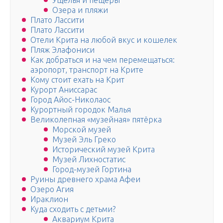
Ущелья и пещеры
Озера и пляжи
Плато Лассити
Плато Лассити
Отели Крита на любой вкус и кошелек
Пляж Элафониси
Как добраться и на чем перемещаться:
аэропорт, транспорт на Крите
Кому стоит ехать на Крит
Курорт Аниссарас
Город Айос-Николаос
Курортный городок Малья
Великолепная «музейная» пятёрка
Морской музей
Музей Эль Греко
Исторический музей Крита
Музей Лихностатис
Город-музей Гортина
Руины древнего храма Афеи
Озеро Агия
Ираклион
Куда сходить с детьми?
Аквариум Крита