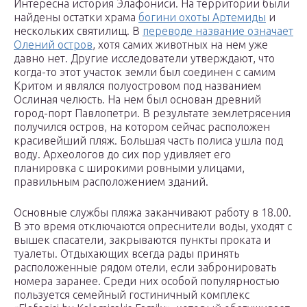
Интересна история Элафониси. На территории были
найдены остатки храма
богини охоты Артемиды
и
нескольких святилищ. В
переводе название означает
Олений остров
, хотя самих животных на нем уже
давно нет. Другие исследователи утверждают, что
когда-то этот участок земли был соединен с самим
Критом и являлся полуостровом под названием
Ослиная челюсть. На нем был основан древний
город-порт Павлопетри. В результате землетрясения
получился остров, на котором сейчас расположен
красивейший пляж. Большая часть полиса ушла под
воду. Археологов до сих пор удивляет его
планировка с широкими ровными улицами,
правильным расположением зданий.
Основные службы пляжа заканчивают работу в 18.00.
В это время отключаются опреснители воды, уходят с
вышек спасатели, закрываются пункты проката и
туалеты. Отдыхающих всегда рады принять
расположенные рядом отели, если забронировать
номера заранее. Среди них особой популярностью
пользуется семейный гостиничный комплекс