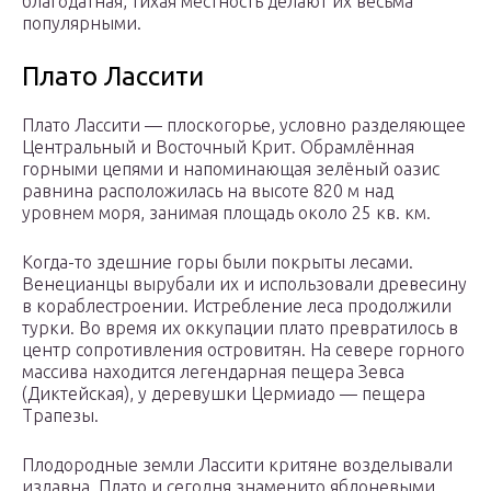
благодатная, тихая местность делают их весьма
популярными.
Плато Лассити
Плато Лассити — плоскогорье, условно разделяющее
Центральный и Восточный Крит. Обрамлённая
горными цепями и напоминающая зелёный оазис
равнина расположилась на высоте 820 м над
уровнем моря, занимая площадь около 25 кв. км.
Когда-то здешние горы были покрыты лесами.
Венецианцы вырубали их и использовали древесину
в кораблестроении. Истребление леса продолжили
турки. Во время их оккупации плато превратилось в
центр сопротивления островитян. На севере горного
массива находится легендарная пещера Зевса
(Диктейская), у деревушки Цермиадо — пещера
Трапезы.
Плодородные земли Лассити критяне возделывали
издавна. Плато и сегодня знаменито яблоневыми,