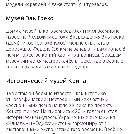
модели кораблей и даже стоять у штурвалов.
Музей Эль Греко
Домик-музей, в котором родился и жил всемирно
известный художник эпохи Возрождения Эль Греко
(Доме́никос Теотоко́пулос), можно отыскать в
деревушке Фоделе (26 км на запад от Ираклиона). В
нем множество копий картин живописца. Сердцем
музея считается мастерская Эль Греко, где в разные
годы создавались мировые шедевры.
Исторический музей Крита
Туристам он больше известен как историко-
этнографический. Построенный как частный
«роскошный» дом в начале XX века по проекту
Константиноса Цантиракиса к 20-м годам он стал
историческим музеем. Украшенные сценами из
«Илиады» и «Одиссеи» стены гармонируют с
выставочными экспонатами того времени. Вообще