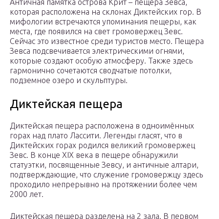
Античная памятка острова Крит – пещера Зевса,
которая расположена на склонах Диктейских гор. В
мифологии встречаются упоминания пещеры, как
места, где появился на свет громовержец Зевс.
Сейчас это известное среди туристов место. Пещера
Зевса подсвечивается электрическими огнями,
которые создают особую атмосферу. Также здесь
гармонично сочетаются сводчатые потолки,
подземное озеро и скульптуры.
Диктейская пещера
Диктейская пещера расположена в одноимённых
горах над плато Лассити. Легенды гласят, что в
Диктейских горах родился великий громовержец
Зевс. В конце XIX века в пещере обнаружили
статуэтки, посвященные Зевсу, и античные алтари,
подтверждающие, что служение громовержцу здесь
проходило непрерывно на протяжении более чем
2000 лет.
Диктейская пещера разделена на 2 зала. В первом