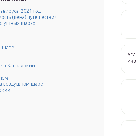
вируса, 2021 год
ость (цена) путешествия
оздушных шарах
м шаре
Усл
ин
е в Каппадокии
алем
 на воздушном шаре
докии