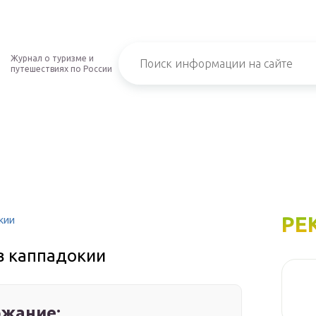
Журнал о туризме и
путешествиях по России
РЕ
кии
в каппадокии
жание: