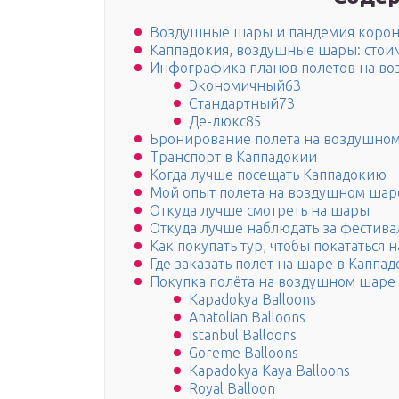
Воздушные шары и пандемия корона
Каппадокия, воздушные шары: стоим
Инфографика планов полетов на в
Экономичный63
Стандартный73
Де-люкс85
Бронирование полета на воздушно
Транспорт в Каппадокии
Когда лучше посещать Каппадокию
Мой опыт полета на воздушном шар
Откуда лучше смотреть на шары
Откуда лучше наблюдать за фестив
Как покупать тур, чтобы покататься
Где заказать полет на шаре в Каппа
Покупка полёта на воздушном шаре
Kapadokya Balloons
Anatolian Balloons
Istanbul Balloons
Goreme Balloons
Kapadokya Kaya Balloons
Royal Balloon