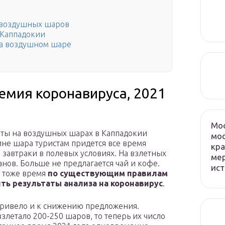
 воздушных шаров
 Каппадокии
 на воздушном шаре
мия коронавируса, 2021
Мос
еты на воздушных шарах в Каппадокии
мос
зине шара туристам придется все время
кра
завтраки в полевых условиях. На взлетных
мер
нов. Больше не предлагается чай и кофе.
ист
В тоже время
по существующим правилам
ть результаты анализа на коронавирус
.
 привело и к снижению предложения.
злетало 200-250 шаров, то теперь их число