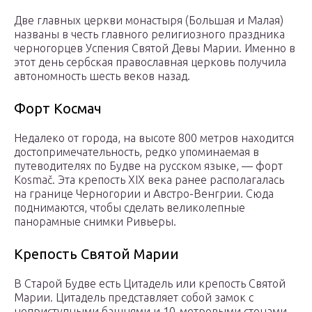
Две главных церкви монастыря (Большая и Малая)
названы в честь главного религиозного праздника
черногорцев Успения Святой Девы Марии. Именно в
этот день сербская православная церковь получила
автономность шесть веков назад.
Форт Космач
Недалеко от города, на высоте 800 метров находится
достопримечательность, редко упоминаемая в
путеводителях по Будве на русском языке, — форт
Kosmač. Эта крепость ХІХ века ранее располагалась
на границе Черногории и Австро-Венгрии. Сюда
поднимаются, чтобы сделать великолепные
панорамные снимки Ривьеры.
Крепость Святой Марии
В Старой Будве есть Цитадель или крепость Святой
Марии. Цитадель представляет собой замок с
неприступными башнями и 10-метровыми стенами,