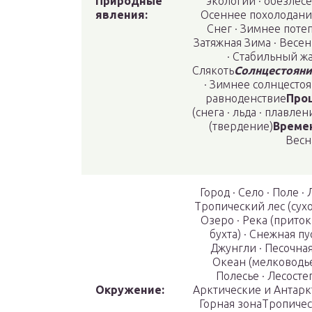
Природные
экологии · обезлес
явления:
Осеннее похолодание
Снег · Зимнее поте
Затяжная Зима · Весе
· Стабильный ж
Слякоть
Солнцестояни
· Зимнее солнцесто
равноденствие
Про
(снега · льда · плавле
(твердение)
Времен
Весна
Город · Село · Поле 
Тропический лес (сухо
Озеро · Река (приток 
бухта) · Снежная пу
Джунгли · Песочная
Океан (мелководье
Полесье · Лесостеп
Окружение:
Арктические и Антаркт
Горная зонаТропичес