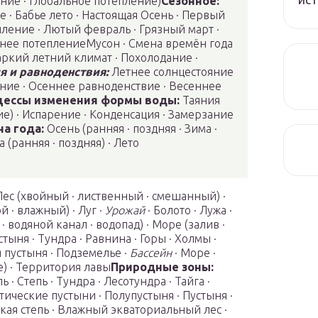
ение · глобальное потепление)
Сезонное:
 · Бабье лето · Настоящая Осень · Первый
пление · Лютый февраль · Грязный март ·
ннее потеплениеМусон · Смена времён года
аркий летний климат · Похолодание ·
я и равноденствия:
Летнее солнцестояние
яние · Осеннее равноденствие · Весеннее
цессы изменения формы воды:
Таяния
ние) · Испарение · Конденсация · Замерзание
а года:
Осень (ранняя · поздняя · Зима ·
 (ранняя · поздняя) · Лето
· Лес (хвойный · лиственный · смешанный) ·
й · влажный) · Луг ·
Урожай
· Болото · Лужа ·
· водяной канал · водопад) · Море (залив ·
стыня · Тундра · Равнина · Горы · Холмы ·
 пустыня · Подземелье ·
Бассейн
· Море ·
) · Территория лавы
Природные зоны:
ь · Степь · Тундра · Лесотундра · Тайга ·
ические пустыни · Полупустыня · Пустыня ·
кая степь · Влажный экваториальный лес ·