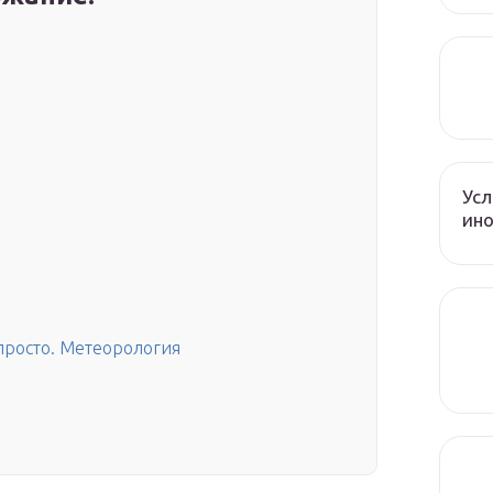
Усл
ин
просто. Метеорология