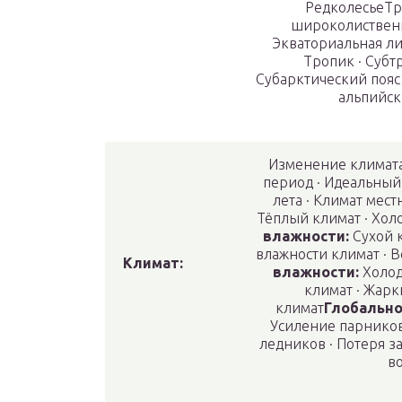
РедколесьеТр
широколиственн
Экваториальная ли
Тропик · Субт
Субарктический пояс 
альпийск
Изменение климата
период · Идеальный 
лета · Климат местн
Тёплый климат · Хол
влажности:
Сухой к
влажности климат · 
Климат:
влажности:
Холод
климат · Жарк
климат
Глобально
Усиление парников
ледников · Потеря з
в