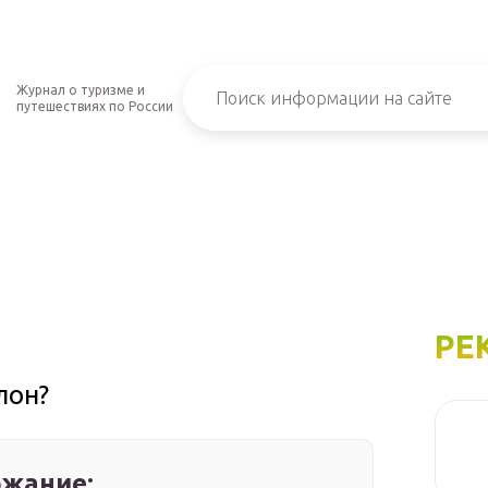
Журнал о туризме и
путешествиях по России
РЕ
лон?
жание: