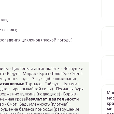
оды;
 погоды;
ропадения циклонов (плохой погоды).
ливы · Циклоны и антициклоны · Веснушки
са · Радуга · Мираж · Бриз · Гололёд · Смена
е уровня воды · Засуха (обезвоживание) ·
атаклизмы:
Торнадо · Тайфун · Цунами ·
дное · чрезвычайной силы) · Песчаная буря
Мос
звержение вулкана (подводное) · Взрыв ·
мос
нежная гроза
Результат деятельности
кра
р · Смог · Задымлённость (плотная) ·
мер
Нарушение баланса природы (разрушение
ист