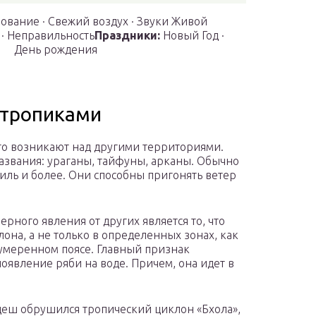
ование · Свежий воздух · Звуки Живой
· Неправильность
Праздники:
Новый Год ·
День рождения
 тропиками
что возникают над другими территориями.
азвания: ураганы, тайфуны, арканы. Обычно
иль и более. Они способны пригонять ветер
рного явления от других является то, что
она, а не только в определенных зонах, как
умеренном поясе. Главный признак
оявление ряби на воде. Причем, она идет в
адеш обрушился тропический циклон «Бхола»,