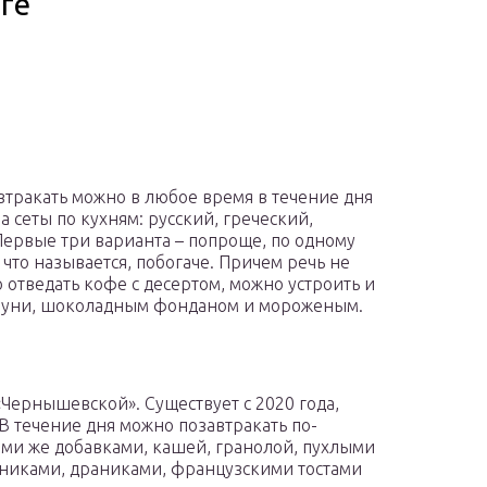
ге
автракать можно в любое время в течение дня
 сеты по кухням: русский, греческий,
Первые три варианта – попроще, по одному
что называется, побогаче. Причем речь не
о отведать кофе с десертом, можно устроить и
брауни, шоколадным фонданом и мороженым.
Чернышевской». Существует с 2020 года,
В течение дня можно позавтракать по-
ми же добавками, кашей, гранолой, пухлыми
никами, драниками, французскими тостами