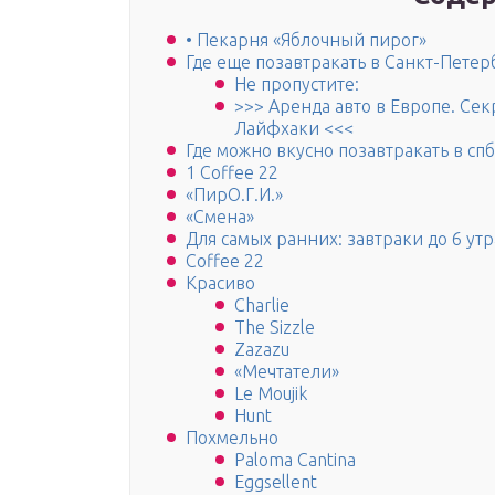
• Пекарня «Яблочный пирог»
Где еще позавтракать в Санкт-Петер
Не пропустите:
>>> Аренда авто в Европе. Се
Лайфхаки <<<
Где можно вкусно позавтракать в спб
1 Coffee 22
«ПирО.Г.И.»
«Смена»
Для самых ранних: завтраки до 6 утр
Coffee 22
Красиво
Charlie
The Sizzle
Zazazu
«Мечтатели»
Le Moujik
Hunt
Похмельно
Paloma Cantina
Eggsellent