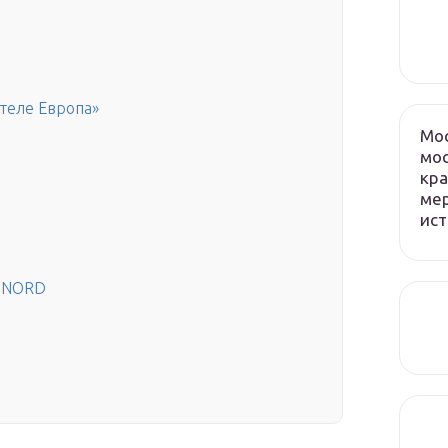
теле Европа»
Мос
мос
кра
мер
ист
U NORD