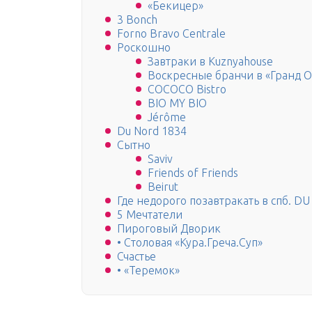
«Бекицер»
3 Bonch
Forno Bravo Centrale
Роскошно
Завтраки в Kuznyahouse
Воскресные бранчи в «Гранд О
COCOCO Bistro
BIO MY BIO
Jérôme
Du Nord 1834
Сытно
Saviv
Friends of Friends
Beirut
Где недорого позавтракать в спб. D
5 Мечтатели
Пироговый Дворик
• Столовая «Кура.Греча.Суп»
Счастье
• «Теремок»