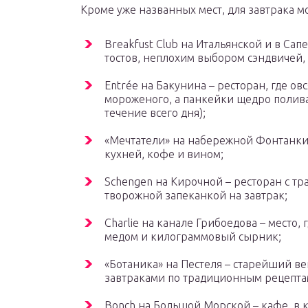
Кроме уже названных мест, для завтрака м
Breakfust Club на Итальянской и в Са
тостов, неплохим выбором сэндвичей,
Entrée на Бакунина – ресторан, где 
мороженого, а панкейки щедро полив
течение всего дня);
«Мечтатели» на набережной Фонтанки 
кухней, кофе и вином;
Schengen на Кирочной – ресторан с 
творожной запеканкой на завтрак;
Charlie на канале Грибоедова – место
медом и килограммовый сырник;
«Ботаника» на Пестеля – старейший в
завтраками по традиционным рецепт
Bonch на Большой Морской – кафе, в к