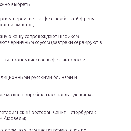
ожно выбрать:
перном переулке – кафе с подборкой френч-
 каш и омлетов;
овсяную кашу сопровождают шариком
ают черничным соусом (завтраки сервируют в
– гастрономическое кафе с авторской
традиционными русскими блинами и
, где можно попробовать конопляную кашу с
егетарианский ресторан Санкт-Петербурга с
ам Аюрведы;
отором по утрам вас встречают свежие