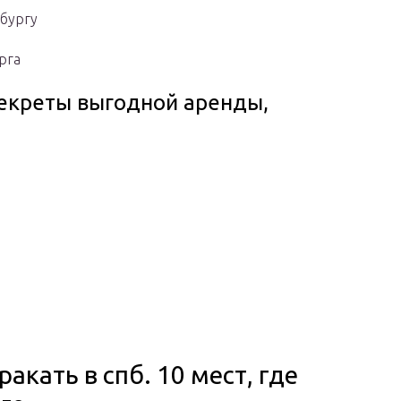
рбургу
рга
Секреты выгодной аренды,
<
акать в спб. 10 мест, где