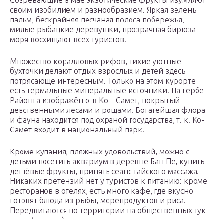
своим изобилием и разнообразием. Яркая зелень
пальм, бескрайняя песчаная полоса побережья,
милые рыбацкие деревушки, прозрачная бирюза
моря восхищают всех туристов.
Множество коралловых рифов, тихие уютные
бухточки делают отдых взрослых и детей здесь
потрясающе интересным. Только на этом курорте
есть термальные минеральные источники. На гербе
Районга изображён о-в Ко – Самет, покрытый
девственными лесами и рощами. Богатейшая флора
и фауна находится под охраной государства, т. к. Ко-
Самет входит в национальный парк.
Кроме купания, пляжных удовольствий, можно с
детьми посетить аквариум в деревне Бан Пе, купить
дешёвые фрукты, принять сеанс тайского массажа.
Никаких претензий нет у туристов к питанию: кроме
ресторанов в отелях, есть много кафе, где вкусно
готовят блюда из рыбы, морепродуктов и риса.
Передвигаются по территории на общественных тук-