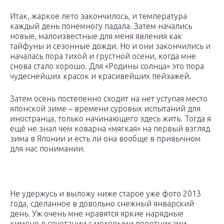
Итак, жаркое лето закончилось, и температура
каждый день понемногу падала. Затем начались
новые, малоизвестные для меня явления как
тайфуны и сезонные дожди. Но и они закончились и
началась пора тихой и грустной осени, когда мне
снова стало хорошо. Для «Родины солнца» это пора
чудеснейших красок и красивейших пейзажей.
Затем осень постепенно сходит на нет уступая место
японской зиме – времени суровых испытаний для
иностранца, только начинающего здесь жить. Тогда я
ещё не знал чем коварна «мягкая» на первый взгляд
зима в Японии и есть ли она вообще в привычном
для нас понимании.
Не удержусь и выложу ниже старое уже фото 2013
года, сделанное в довольно снежный январский
день. Уж очень мне нравятся яркие нарядные
кимоно в сочетании с меховыми воротниками.