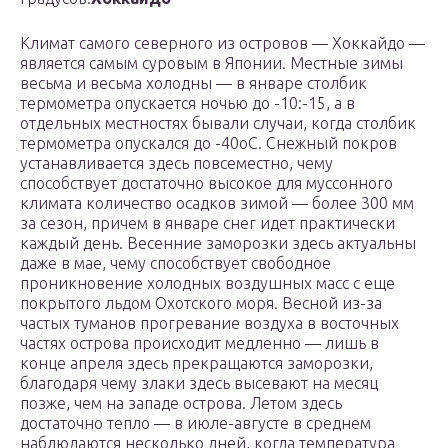
Климат самого северного из островов — Хоккайдо —
является самым суровым в Японии. Местные зимы
весьма и весьма холодны — в январе столбик
термометра опускается ночью до -10:-15, а в
отдельных местностях бывали случаи, когда столбик
термометра опускался до -40oС. Снежный покров
устанавливается здесь повсеместно, чему
способствует достаточно высокое для муссонного
климата количество осадков зимой — более 300 мм
за сезон, причем в январе снег идет практически
каждый день. Весенние заморозки здесь актуальны
даже в мае, чему способствует свободное
проникновение холодных воздушных масс с еще
покрытого льдом Охотского моря. Весной из-за
частых туманов прогревание воздуха в восточных
частях острова происходит медленно — лишь в
конце апреля здесь прекращаются заморозки,
благодаря чему злаки здесь высевают на месяц
позже, чем на западе острова. Летом здесь
достаточно тепло — в июле-августе в среднем
наблюдаются несколько дней, когда температура