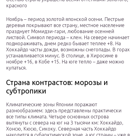
красного
Ноябрь – период золотой японской осени. Пестрые
деревья покрывают все страну, местное население
празднует Момидзи-гари, любование осенней
листвой. Символ периода – клен. На севере начинает
подмораживать, днем редко бывает теплее +8. На
Хоккайдо часты дожди, возможны снегопады. В горах
устанавливается минус. В столице, в Хиросиме в
ноябре +16, в Кобе +15. На юге тепло – даже можно
купаться.
Страна контрастов: морозы и
субтропики
Климатические зоны Японии поражают
разнообразием: здесь представлены практически
все типы климата. Четыре основных острова
вытянуты с севера на юг на 3 тысячи км: Хоккайдо,
Хонсю, Кюсю, Сикоку. Северная часть Хоккайдо
находится в субарктической зоне, а юг страны – уже в