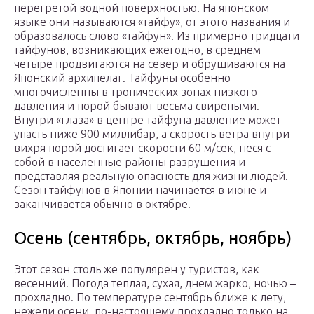
перегретой водной поверхностью. На японском
языке они называются «тайфу», от этого названия и
образовалось слово «тайфун». Из примерно тридцати
тайфунов, возникающих ежегодно, в среднем
четыре продвигаются на север и обрушиваются на
Японский архипелаг. Тайфуны особенно
многочисленны в тропических зонах низкого
давления и порой бывают весьма свирепыми.
Внутри «глаза» в центре тайфуна давление может
упасть ниже 900 миллибар, а скорость ветра внутри
вихря порой достигает скорости 60 м/сек, неся с
собой в населенные районы разрушения и
представляя реальную опасность для жизни людей.
Сезон тайфунов в Японии начинается в июне и
заканчивается обычно в октябре.
Осень (сентябрь, октябрь, ноябрь)
Этот сезон столь же популярен у туристов, как
весенний. Погода теплая, сухая, днем жарко, ночью –
прохладно. По температуре сентябрь ближе к лету,
нежели осени, по-настоящему прохладно только на