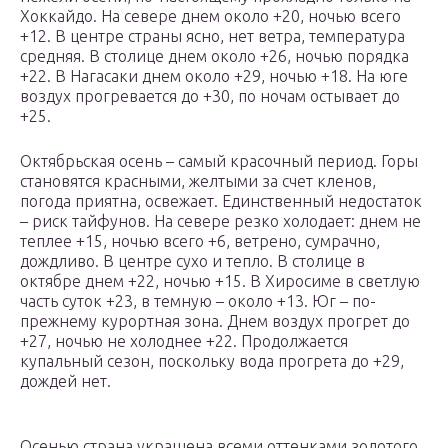
Хоккайдо. На севере днем около +20, ночью всего
+12. В центре страны ясно, нет ветра, температура
средняя. В столице днем около +26, ночью порядка
+22. В Нагасаки днем около +29, ночью +18. На юге
воздух прогревается до +30, по ночам остывает до
+25.
Октябрьская осень – самый красочный период. Горы
становятся красными, желтыми за счет кленов,
погода приятна, освежает. Единственный недостаток
– риск тайфунов. На севере резко холодает: днем не
теплее +15, ночью всего +6, ветрено, сумрачно,
дождливо. В центре сухо и тепло. В столице в
октябре днем +22, ночью +15. В Хиросиме в светлую
часть суток +23, в темную – около +13. Юг – по-
прежнему курортная зона. Днем воздух прогрет до
+27, ночью не холоднее +22. Продолжается
купальный сезон, поскольку вода прогрета до +29,
дождей нет.
Осенью страна украшена всеми оттенками золотого,