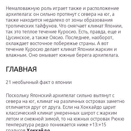
Немаловажную роль играет также и расположение
архипелага: он сильно протянут с севера на юг, а
также находится недалеко от зоны образования
тропических тайфунов. Что смягчает климат Японии,
так это теплое течение Куросио. Есть, правда, еще и
Цусимское, а также Оясио. Последнее, наоборот,
охлаждает восточное побережье страны. А вот
течение Куросио делает климат Японии жарким и
влажным. Оно омывает южные берега архипелага.
ГЛАВНАЯ
21 необычный факт о японии
Поскольку Японский архипелаг сильно вытянут с
севера на юг, климат на различных островах заметно
отличается друг от друга. Если на Хоккайдо царит
классический климат умеренных широт с жарким
летом и снежной зимой, то на южных островах Рюкю
температура редко понижается ниже +13:+15
градусов.
Хоккайдо