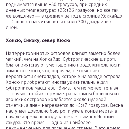
поднимается выше +30 градусов, при средних
дневных температурах +25:+26 градусов, но все так
же дождливо — в среднем за год в столице Хоккайдо
— Саппоро насчитывается около 300 дождливых
дней.
Хонсю, Сикоку, север Кюсю
На территории этих островов климат заметно более
мягкий, чем на Хоккайдо. Субтропические широты
благоприятствуют уменьшению продолжительности
зимнего сезона, что, впрочем, не отменяет
вероятности снегопадов, которые на западе острова
Хонсю приобретают иногда удивительные для
субтропиков масштабы. Зима, тем не менее, теплая
— ночью столбик термометра на самом большом из
японских островов колеблется около нулевой
отметки, а днем нагревается до +5:+7 градусов. Весна
наступает довольно быстро, и уже в конце марта- в
начале апреля повсюду зацветает символ Японии —
сакура. Это время — одно из наиболее
рекомендуемых для посещения страны. В это время