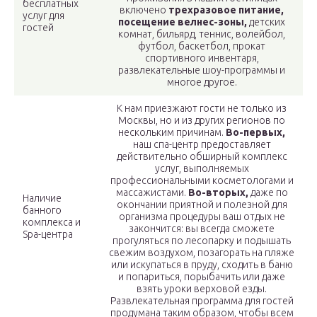
бесплатных
включено
трехразовое питание,
услуг для
посещение велнес-зоны,
детских
гостей
комнат, бильярд, теннис, волейбол,
футбол, баскетбол, прокат
спортивного инвентаря,
развлекательные шоу-программы и
многое другое.
К нам приезжают гости не только из
Москвы, но и из других регионов по
нескольким причинам.
Во-первых,
наш спа-центр предоставляет
действительно обширный комплекс
услуг, выполняемых
профессиональными косметологами и
массажистами.
Во-вторых,
даже по
Наличие
окончании приятной и полезной для
банного
организма процедуры ваш отдых не
комплекса и
закончится: вы всегда сможете
Spa-центра
прогуляться по лесопарку и подышать
свежим воздухом, позагорать на пляже
или искупаться в пруду, сходить в баню
и попариться, порыбачить или даже
взять уроки верховой езды.
Развлекательная программа для гостей
продумана таким образом, чтобы всем