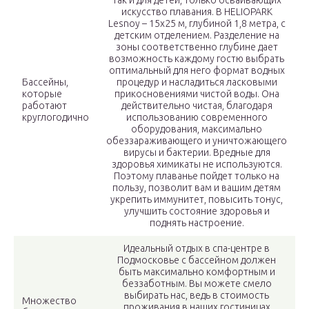
искусство плавания. В HELIOPARK
Lesnoy – 15х25 м, глубиной 1,8 метра, с
детским отделением. Разделение на
зоны соответственно глубине дает
возможность каждому гостю выбрать
оптимальный для него формат водных
Бассейны,
процедур и насладиться ласковыми
которые
прикосновениями чистой воды. Она
работают
действительно чистая, благодаря
круглогодично
использованию современного
оборудования, максимально
обеззараживающего и уничтожающего
вирусы и бактерии. Вредные для
здоровья химикаты не используются.
Поэтому плаванье пойдет только на
пользу, позволит вам и вашим детям
укрепить иммунитет, повысить тонус,
улучшить состояние здоровья и
поднять настроение.
Идеальный отдых в спа-центре в
Подмосковье с бассейном должен
быть максимально комфортным и
беззаботным. Вы можете смело
выбирать нас, ведь в стоимость
Множество
проживания в наших гостиницах