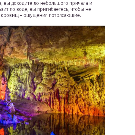
в, вы доходите до небольшого причала и
ьзит по воде, вы пригибаетесь, чтобы не
сокровищ – ощущения потрясающие.