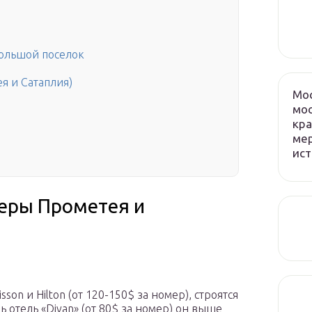
большой поселок
я и Сатаплия)
Мос
мос
кра
мер
ист
еры Прометея и
isson и Hilton (от 120-150$ за номер), строятся
ь отель «Divan» (от 80$ за номер) он выше