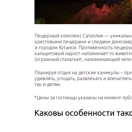
Пещерный комплекс Сатаплия — уникальны
крестовыми пещерами и следами динозавр
и городом Кутаиси. Протяженность пещеры 
кальцитовый нарост напоминает то животное
(огромный сталагмит, напоминающий челов
Планируя отдых на детские каникулы – прис
удивлять, угощать, развлекать и впечатлять
так и детям.
*Цены за гостинцы указаны на момент пуб
Каковы особенности так