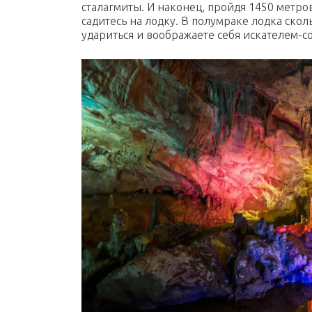
сталагмиты. И наконец, пройдя 1450 метро
садитесь на лодку. В полумраке лодка скол
удариться и воображаете себя искателем-