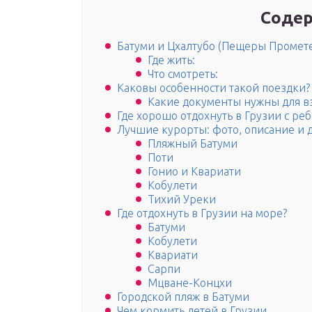
Содер
Батуми и Цхалтубо (Пещеры Промете
Где жить:
Что смотреть:
Каковы особенности такой поездки?
Какие документы нужны для в
Где хорошо отдохнуть в Грузии с ре
Лучшие курорты: фото, описание и 
Пляжный Батуми
Поти
Гонио и Квариати
Кобулети
Тихий Уреки
Где отдохнуть в Грузии на море?
Батуми
Кобулети
Квариати
Сарпи
Мцване-Концхи
Городской пляж в Батуми
Чем кормить детей в Грузии