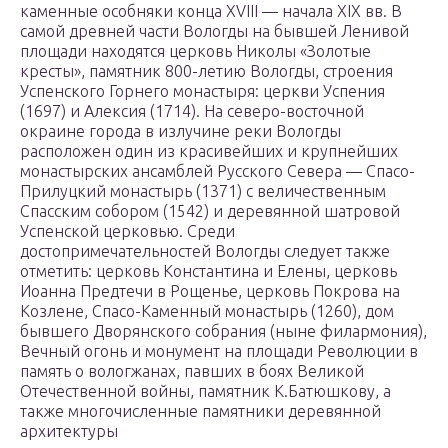
каменные особняки конца XVIII — начала XIX вв. В
самой древней части Вологды на бывшей Ленивой
площади находятся церковь Николы «Золотые
кресты», памятник 800-летию Вологды, строения
Успенского Горнего монастыря: церкви Успения
(1697) и Алексия (1714). На северо-восточной
окраине города в излучине реки Вологды
расположен один из красивейших и крупнейших
монастырских ансамблей Русского Севера — Спасо-
Прилуцкий монастырь (1371) с величественным
Спасским собором (1542) и деревянной шатровой
Успенской церковью. Среди
достопримечательностей Вологды следует также
отметить: церковь Константина и Елены, церковь
Иоанна Предтечи в Рощенье, церковь Покрова на
Козлене, Спасо-Каменный монастырь (1260), дом
бывшего Дворянского собрания (ныне филармония),
Вечный огонь и монумент на площади Революции в
память о вологжанах, павших в боях Великой
Отечественной войны, памятник К.Батюшкову, а
также многочисленные памятники деревянной
архитектуры