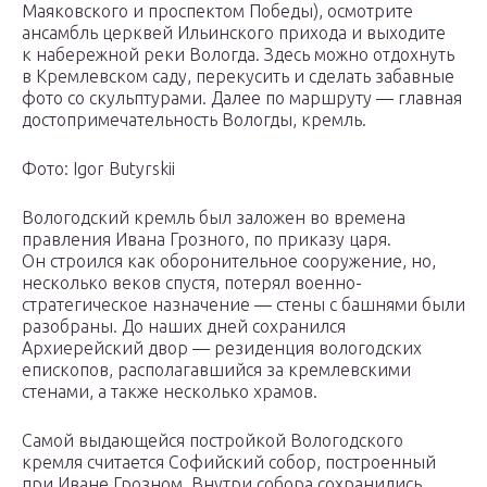
Маяковского и проспектом Победы), осмотрите
ансамбль церквей Ильинского прихода и выходите
к набережной реки Вологда. Здесь можно отдохнуть
в Кремлевском саду, перекусить и сделать забавные
фото со скульптурами. Далее по маршруту — главная
достопримечательность Вологды, кремль.
Фото: Igor Butyrskii
Вологодский кремль был заложен во времена
правления Ивана Грозного, по приказу царя.
Он строился как оборонительное сооружение, но,
несколько веков спустя, потерял военно-
стратегическое назначение — стены с башнями были
разобраны. До наших дней сохранился
Архиерейский двор — резиденция вологодских
епископов, располагавшийся за кремлевскими
стенами, а также несколько храмов.
Самой выдающейся постройкой Вологодского
кремля считается Софийский собор, построенный
при Иване Грозном. Внутри собора сохранились