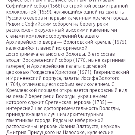
Софийский собор (1568) со стройной восьмигранной
колокольней (1659), являющийся одной из святынь
Русского севера и первым каменным храмом города.
Рядом с Софийским собором на берегу реки
расположен окруженный высокими каменными
стенами комплекс сооружений бывшего
Архиерейского двора — Вологодский кремль (1675),
являющийся главной исторической
достопримечательностью Вологды. В его состав
входят Воскресенский собор (1776, ныне картинная
галерея) и Архиерейские палаты с домовой
церковью Рождества Христова (1671), Гаврииловский
и Иринеевский корпуса, палаты Иосифа Золотого
(1764), отличающиеся особым великолепием. С
Кремлевской площади открывается прекрасный вид
на левый берег реки Вологды, украшением
которого служит Сретенская церковь (1735) —
интереснейшая достопримечательность Вологды,
принадлежащая к лучшим архитектурным
памятникам города. Рядом на набережной
расположены церковь Иоанна Златоуста, церковь
Дмитрия Прилуцкого на Наволоке, купеческие