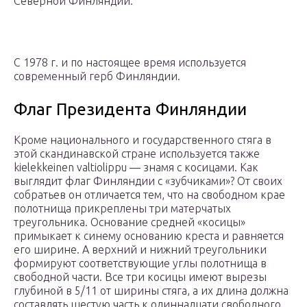
Северной Финляндии.
С 1978 г. и по настоящее время используется
современный герб Финляндии.
Флаг Президента Финляндии
Кроме национального и государственного стяга в
этой скандинавской стране используется также
kielekkeinen valtiolippu — знамя с косицами. Как
выглядит флаг Финляндии с «зубчиками»? От своих
собратьев он отличается тем, что на свободном крае
полотнища прикреплены три матерчатых
треугольника. Основание средней «косицы»
примыкает к синему основанию креста и равняется
его ширине. А верхний и нижний треугольники
формируют соответствующие углы полотнища в
свободной части. Все три косицы имеют вырезы
глубиной в 5/11 от ширины стяга, а их длина должна
составлять шестую часть к одиннадцати свободного