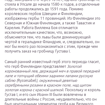
стояла в Упсале до начала 1580-х годов, а отделочные
работы продолжались до 1591 года. Помимо
королевских гербов Швеции и Финляндии,
изображены гербы 11 провинций. Из Финляндии это
Северная и Южная Финляндия, а также Тавастия и
Карелия. Работа Виллема Боя отличается
исключительным качеством, что, возможно,
объясняется тем, что львы были доминирующей
чертой в геральдике Фландрия, и, следовательно, он
мог бы много раз познакомиться с этим, прежде чем
получить заказ на гробницу Густава I.
Самый ранний известный герб этого периода гласит,
что герб Финляндии представляет
Золотой
коронованный лев, держащий меч в правой передней
лапе и топчущий обеими задними лапами русскую
саблю (
Ryssesabel
), окруженный девятью
серебряными розами в красном поле, над щитом
золотая корона с красной шапкой
. Поскольку и король
Густав I, и его сын Иоанн III были вовлечены в
длительные войны с Россия, неудивительно, что он
был центральным элементом герба как Великого