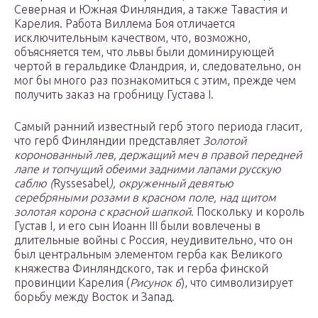
Северная и Южная Финляндия, а также Тавастия и
Карелия. Работа Виллема Боя отличается
исключительным качеством, что, возможно,
объясняется тем, что львы были доминирующей
чертой в геральдике Фландрия, и, следовательно, он
мог бы много раз познакомиться с этим, прежде чем
получить заказ на гробницу Густава I.
Самый ранний известный герб этого периода гласит,
что герб Финляндии представляет
Золотой
коронованный лев, держащий меч в правой передней
лапе и топчущий обеими задними лапами русскую
саблю (
Ryssesabel
), окруженный девятью
серебряными розами в красном поле, над щитом
золотая корона с красной шапкой
. Поскольку и король
Густав I, и его сын Иоанн III были вовлечены в
длительные войны с Россия, неудивительно, что он
был центральным элементом герба как Великого
княжества Финляндского, так и герба финской
провинции Карелия (
Рисунок 6
), что символизирует
борьбу между Восток и Запад.