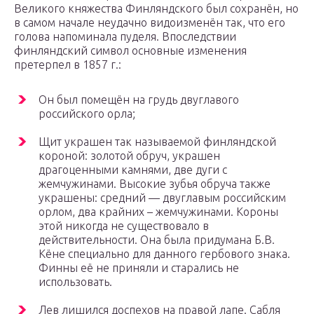
Великого княжества Финляндского был сохранён, но
в самом начале неудачно видоизменён так, что его
голова напоминала пуделя. Впоследствии
финляндский символ основные изменения
претерпел в 1857 г.:
Он был помещён на грудь двуглавого
российского орла;
Щит украшен так называемой финляндской
короной: золотой обруч, украшен
драгоценными камнями, две дуги с
жемчужинами. Высокие зубья обруча также
украшены: средний — двуглавым российским
орлом, два крайних – жемчужинами. Короны
этой никогда не существовало в
действительности. Она была придумана Б.В.
Кёне специально для данного гербового знака.
Финны её не приняли и старались не
использовать.
Лев лишился доспехов на правой лапе. Сабля