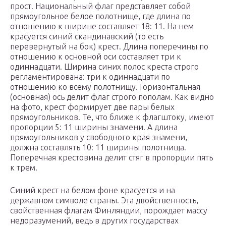
прост. Национальный флаг представляет собой
прямоугольное белое полотнище, где длина по
отношению к ширине составляет 18: 11. На нем
красуется синий скандинавский (то есть
перевернутый на бок) крест. Длина поперечины по
отношению к основной оси составляет три к
одиннадцати. Ширина синих полос креста строго
регламентирована: три к одиннадцати по
отношению ко всему полотнищу. Горизонтальная
(основная) ось делит флаг строго пополам. Как видно
на фото, крест формирует две пары белых
прямоугольников. Те, что ближе к флагштоку, имеют
пропорции 5: 11 ширины знамени. А длина
прямоугольников у свободного края знамени,
должна составлять 10: 11 ширины полотнища.
Поперечная крестовина делит стяг в пропорции пять
к трем.
Синий крест на белом фоне красуется и на
державном символе страны. Эта двойственность,
свойственная флагам Финляндии, порождает массу
недоразумений, ведь в других государствах