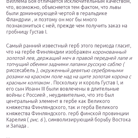
Виллема Боя отличается исключительным качеством,
что, возможно, объясняется тем фактом, что львы
были доминирующей чертой в геральдике
Фландрии , и поэтому он мог бы много
познакомиться с ней, прежде чем получить заказ на
гробницу Густав I.
Самый ранний известный герб этого периода гласит,
что на гербе Финляндии изображен
коронованный
золотой лев, держащий меч в правой передней лапе и
топчущий обеими задними лапами русскую саблю (
риссесабель
), окруженный девятью серебряными
розами на красном поле над на щите золотая корона с
красным колпаком
. Поскольку и король Густав I, и
его сын Иоанн III были вовлечены в длительные
войны с Россией , неудивительно, что это был
центральный элемент в гербе как Великого
княжества Финляндского, так и герба Великого
княжества Финляндского. герб финской провинции
Карелия (
рис. 6
), символизирующий борьбу Востока
и Запада .