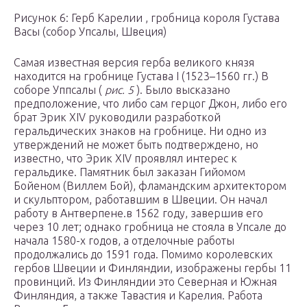
Рисунок 6: Герб Карелии , гробница короля Густава
Васы (собор Упсалы, Швеция)
Самая известная версия герба великого князя
находится на гробнице Густава I (1523–1560 гг.) В
соборе Уппсалы (
рис. 5
). Было высказано
предположение, что либо сам герцог Джон, либо его
брат Эрик XIV руководили разработкой
геральдических знаков на гробнице. Ни одно из
утверждений не может быть подтверждено, но
известно, что Эрик XIV проявлял интерес к
геральдике. Памятник был заказан Гийомом
Бойеном (Виллем Бой), фламандским архитектором
и скульптором, работавшим в Швеции. Он начал
работу в Антверпене.в 1562 году, завершив его
через 10 лет; однако гробница не стояла в Упсале до
начала 1580-х годов, а отделочные работы
продолжались до 1591 года. Помимо королевских
гербов Швеции и Финляндии, изображены гербы 11
провинций. Из Финляндии это Северная и Южная
Финляндия, а также Тавастия и Карелия. Работа