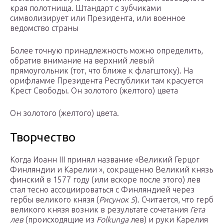
края полотнища. Штандарт с зубчиками
символизирует или Президента, или военное
ведомство страны
Более точную принадлежность можно определить,
обратив внимание на верхний левый
прямоугольник (тот, что ближе к флагштоку). На
орифламме Президента Республики там красуется
Крест Свободы. Он золотого (желтого) цвета
Он золотого (желтого) цвета.
Творчество
Когда Иоанн III принял название «Великий Герцог
Финляндии и Карелии », сокращенно Великий князь
финский в 1577 году (или вскоре после этого) лев
стал тесно ассоциироваться с Финляндией через
гербы великого князя (
Рисунок 5
). Считается, что герб
великого князя возник в результате сочетания
Гета
лев
(происходящие из
Folkunga
лев) и руки Карелия