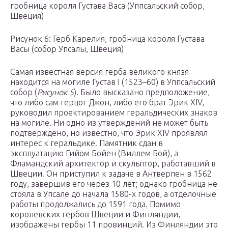
гробница короля Густава Васа (Уппсальский собор,
Швеция)
Рисунок 6: Герб Карелия, гробница короля Густава
Васы (собор Упсалы, Швеция)
Самая известная версия герба великого князя
находится на могиле Густав I (1523–60) в Уппсальский
собор (
Рисунок 5
). Было высказано предположение,
что либо сам герцог Джон, либо его брат Эрик XIV,
руководил проектированием геральдических знаков
на могиле. Ни одно из утверждений не может быть
подтверждено, но известно, что Эрик XIV проявлял
интерес к геральдике. Памятник сдан в
эксплуатацию Гийом Бойен (Виллем Бой), а
Фламандский архитектор и скульптор, работавший в
Швеции. Он приступил к задаче в Антверпен в 1562
году, завершив его через 10 лет; однако гробница не
стояла в Упсале до начала 1580-х годов, а отделочные
работы продолжались до 1591 года. Помимо
королевских гербов Швеции и Финляндии,
изображены гербы 11 провинций. Из Финляндии это