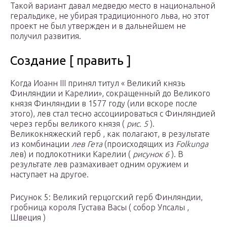
Такой вариант давал медведю место в национальной
геральдике, не убирая традиционного льва, но этот
проект не был утвержден и в дальнейшем не
получил развития.
Создание [ править ]
Когда Иоанн III принял титул « Великий князь
Финляндии и Карелии», сокращенный до Великого
князя Финляндии в 1577 году (или вскоре после
этого), лев стал тесно ассоциироваться с Финляндией
через гербы великого князя (
рис. 5
).
Великокняжеский герб , как полагают, в результате
из комбинации
лев Гета
(происходящих из
Folkunga
лев) и подлокотники Карелии (
рисунок 6
). В
результате лев размахивает одним оружием и
наступает на другое.
Рисунок 5: Великий герцогский герб Финляндии,
гробница короля Густава Васы ( собор Упсалы ,
Швеция )