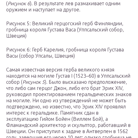
(
Рисунок 6
). В результате лев размахивает одним
оружием и наступает на другое.
Рисунок 5: Великий герцогский герб Финляндии,
гробница короля Густава Васа (Уппсальский собор,
Швеция)
Рисунок 6: Герб Карелия, гробница короля Густава
Васы (собор Упсалы, Швеция)
Самая известная версия герба великого князя
находится на могиле Густав I (1523–60) в Уппсальский
собор (
Рисунок 5
). Было высказано предположение,
что либо сам герцог Джон, либо его брат Эрик XIV,
руководил проектированием геральдических знаков
на могиле. Ни одно из утверждений не может быть
подтверждено, но известно, что Эрик XIV проявлял
интерес к геральдике. Памятник сдан в
эксплуатацию Гийом Бойен (Виллем Бой), а
Фламандский архитектор и скульптор, работавший в
Швеции. Он приступил к задаче в Антверпен в 1562
году, завершив его через 10 лет; однако гробница не