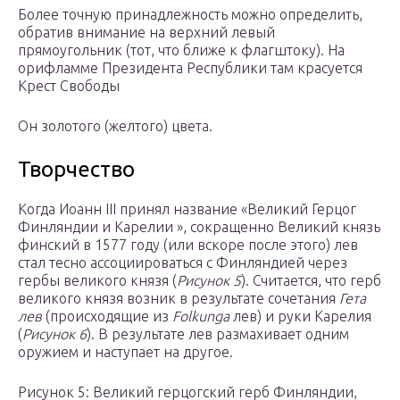
Более точную принадлежность можно определить,
обратив внимание на верхний левый
прямоугольник (тот, что ближе к флагштоку). На
орифламме Президента Республики там красуется
Крест Свободы
Он золотого (желтого) цвета.
Творчество
Когда Иоанн III принял название «Великий Герцог
Финляндии и Карелии », сокращенно Великий князь
финский в 1577 году (или вскоре после этого) лев
стал тесно ассоциироваться с Финляндией через
гербы великого князя (
Рисунок 5
). Считается, что герб
великого князя возник в результате сочетания
Гета
лев
(происходящие из
Folkunga
лев) и руки Карелия
(
Рисунок 6
). В результате лев размахивает одним
оружием и наступает на другое.
Рисунок 5: Великий герцогский герб Финляндии,