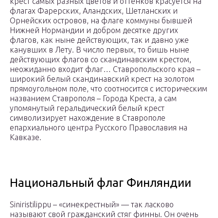
крест самых разных цветов и оттенков красуется на
флагах Фарерских, Аландских, Шетланских и
Орнейских островов, на флаге коммуны бывшей
Нижней Нормандии и добром десятке других
флагов, как ныне действующих, так и давно уже
канувших в Лету. В число первых, то бишь ныне
действующих флагов со скандинавским крестом,
неожиданно входит флаг… Ставропольского края –
широкий белый скандинавский крест на золотом
прямоугольном поле, что соотносится с историческим
названием Ставрополя – Города Креста, а сам
упомянутый геральдический белый крест
символизирует нахождение в Ставрополе
епархиального центра Русского Православия на
Кавказе.
Национальный флаг Финляндии
Siniristilippu – «синекрестный» — так ласково
называют свой гражданский стяг финны. Он очень