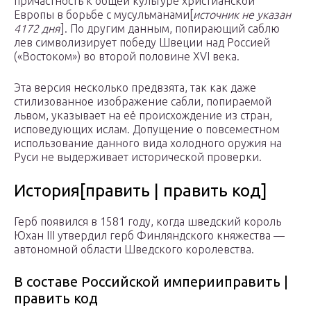
причастность к общей культуре христианской
Европы в борьбе с мусульманами[
источник не указан
4172 дня
]. По другим данным, попирающий саблю
лев символизирует победу Швеции над Россией
(«Востоком») во второй половине XVI века.
Эта версия несколько предвзята, так как даже
стилизованное изображение сабли, попираемой
львом, указывает на её происхождение из стран,
исповедующих ислам. Допущение о повсеместном
использование данного вида холодного оружия на
Руси не выдерживает исторической проверки.
История[править | править код]
Герб появился в 1581 году, когда шведский король
Юхан III утвердил герб Финляндского княжества —
автономной области Шведского королевства.
В составе Российской империиправить |
править код