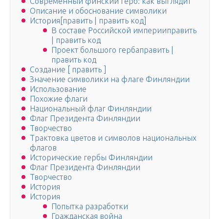
Современный финский герб: как выглядит
Описание и обоснование символики
История[править | править код]
В составе Российской империиправить
| править код
Проект большого гербаправить |
править код
Создание [ править ]
Значение символики на флаге Финляндии
Использование
Похожие флаги
Национальный флаг Финляндии
Флаг Президента Финляндии
Творчество
Трактовка цветов и символов национальных
флагов
Исторические гербы Финляндии
Флаг Президента Финляндии
Творчество
История
История
Попытка разработки
Гражданская война