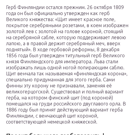
Герб Финляндии остался прежним. 26 октября 1809
года он был официально утвержден как герб
Великого княжества: «Щит имеет красное поле,
покрытое серебряными розетами, в коем изображен
золотой лев с золотой на голове короной, стоящий
на серебряной сабле, которую поддерживает левою
лапою, а в правой держит серебряный меч, вверх
поднятый». В ходе гербовой реформы, 8 декабря
1856 года был утвержден титульный герб Великого
князя Финляндского для императора. Льва стали
изображать лишь одной ногой попирающим саблю.
Щит венчала так называемая «финляндская корона»,
специально придуманная для этого герба. Сами
финны эту корону не признавали, заменяя её
великогерцогской. Существовал и полный вариант
герба, на котором финский щит (под короной)
помещался на груди российского двуглавого орла. В
1886 году был принят действующий вариант герба
Финляндии, с венчающей щит короной,
соответствующей немецкой княжеской.