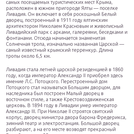
самых посещаемых туристических мест Крыма,
расположен в южном пригороде Ялты — поселке
Ливадия. Он включает в себя роскошный Белый
дворец, построенный в 1911 году ялтинским
архитектором Николаем Красновым и живописный
Ливадийский парк с арками, галереями, беседками и
фонтанами. Отсюда начинается знаменитая
Солнечная тропа, изначально названная Царской —
самый известный крымский терренкур. Длина
тропы около 6,5 км.
Ливадия стала летней царской резиденцией в 1860
году, когда император Александр II приобрел здесь
имение Л.С. Потоцкого. Перестроенный дом
Потоцкого стал называться Большим дворцом, для
наследника был построен Малый дворец в
восточном стиле, а также Крестовоздвиженская
церковь. В 1894 году в Ливадии умер император
Александр III. При Николае II строятся свитский
корпус, дворец министра двора барона Фредерикса,
зимний театр и электростанция. Большой дворец
разбирают, а на его месте возводят прекрасный