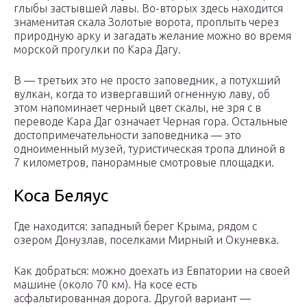
глыбы застывшей лавы. Во-вторых здесь находится
знаменитая скала Золотые ворота, проплыть через
природную арку и загадать желание можно во время
морской прогулки по Кара Дагу.
В — третьих это не просто заповедник, а потухший
вулкан, когда то извергавший огненную лаву, об
этом напоминает черный цвет скалы, не зря с в
переводе Кара Даг означает Черная гора. Остальные
достопримечательности заповедника — это
одноименный музей, туристическая тропа длиной в
7 километров, панорамные смотровые площадки.
Коса Беляус
Где находится: западный берег Крыма, рядом с
озером Донузлав, поселками Мирный и Окуневка.
Как добраться: можно доехать из Евпатории на своей
машине (около 70 км). На косе есть
асфальтированная дорога. Другой вариант —