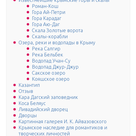
Известнейшие крымские горы и скалы
Роман-Кош
Гора Ай-Петри
Гора Карадаг
Гора Аю-Даг
Скала Золотые ворота
Скалы-корабли
Озера, реки и водопады в Крыму
Река Салгир
Река Бельбек
Водопад Учан-Су
Водопад Джур-Джур
Сакское озеро
Кояшское озеро
Казантип
Отзыв
Кара Дагский заповедник
Коса Беляус
Ливадийский дворец
Дворцы
Картинная галерея И. К. Айвазовского
Крымское наследие для романтиков и
творческих личностей